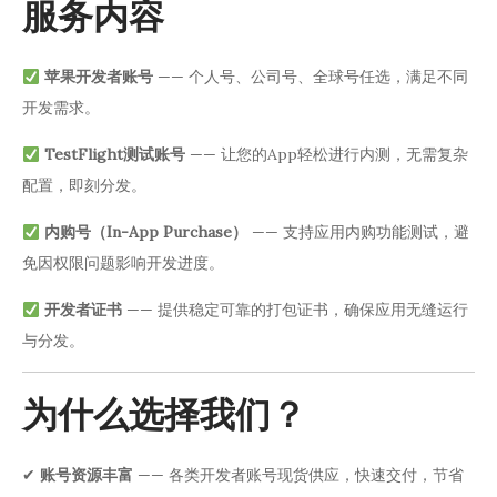
服务内容
苹果开发者账号
—— 个人号、公司号、全球号任选，满足不同
开发需求。
TestFlight测试账号
—— 让您的App轻松进行内测，无需复杂
配置，即刻分发。
内购号（In-App Purchase）
—— 支持应用内购功能测试，避
免因权限问题影响开发进度。
开发者证书
—— 提供稳定可靠的打包证书，确保应用无缝运行
与分发。
为什么选择我们？
✔
账号资源丰富
—— 各类开发者账号现货供应，快速交付，节省