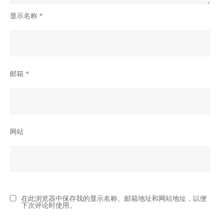
服
显示名称
*
务
邮箱
*
网站
在此浏览器中保存我的显示名称、邮箱地址和网站地址，以便
下次评论时使用。