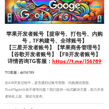
苹果开发者账号【提审号、打包号、内购
号，TF构建号、全球账号】
【三星开发者账号】【苹果商务管理号】
【谷歌开发者账号】【FB开发者账号】
详情咨询TG客服：
https://t.me/J56789
TG客服：@J56789
在iOS开发过程中，是否遇到过账号受限、内购测试受阻、
TestFlight分发不便等问题？我们提供一站式解决方案，助力开发
者轻松上架、测试与发布。