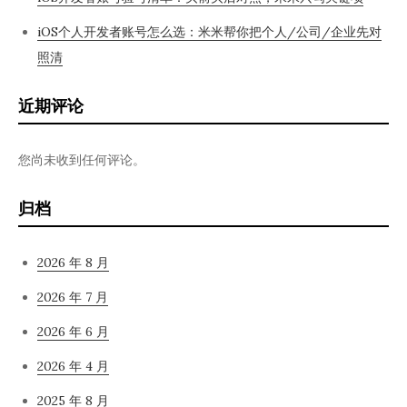
iOS个人开发者账号怎么选：米米帮你把个人/公司/企业先对
照清
近期评论
您尚未收到任何评论。
归档
2026 年 8 月
2026 年 7 月
2026 年 6 月
2026 年 4 月
2025 年 8 月