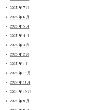
2025 年 7 月
2025 年 6 月
2025 年 5 月
2025 年 4 月
2025 年 3 月
2025 年 2 月
2025 年 1 月
2024 年 12 月
2024 年 11 月
2024 年 10 月
2024 年 9 月