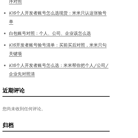
序对照
iOS个人开发者账号怎么选现货：米米只认这张验号
单
白包账号对照：个人、公司、企业该怎么选
iOS开发者账号验号清单：买前买后对照，米米只勾
关键项
iOS个人开发者账号怎么选：米米帮你把个人/公司/
企业先对照清
近期评论
您尚未收到任何评论。
归档