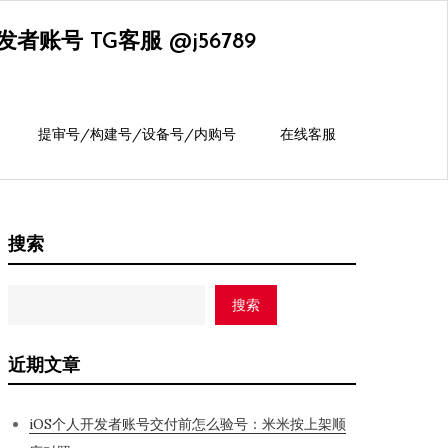
账号 TG客服 @j56789
提审号/构建号/设备号/内购号
在线客服
搜索
搜索
近期文章
iOS个人开发者账号交付前怎么验号：米米按上架顺