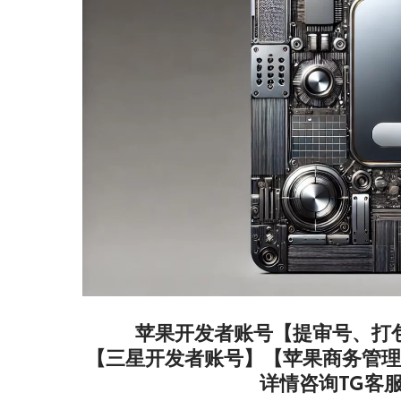
苹果开发者账号【提审号、打
【三星开发者账号】【苹果商务管理
详情咨询TG客