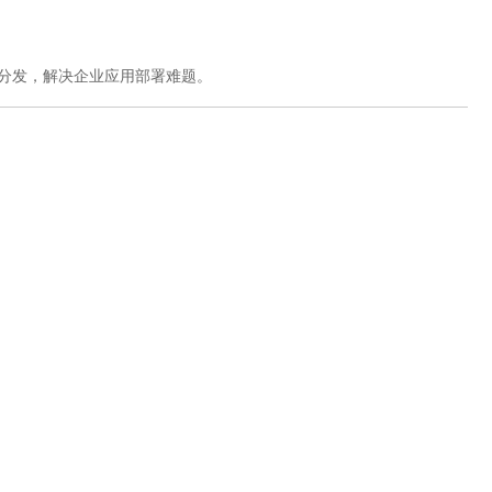
用分发，解决企业应用部署难题。