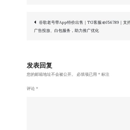
文
谷歌老号带App特价出售｜TG客服:@J56789｜支
广告投放、白包服务，助力推广优化
章
导
发表回复
航
您的邮箱地址不会被公开。
必填项已用
*
标注
评论
*