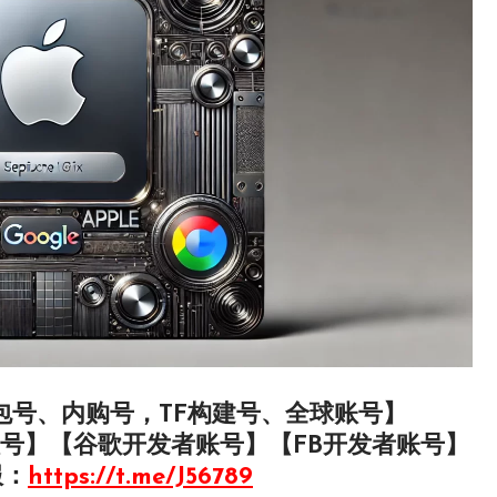
包号、内购号，TF构建号、全球账号】
号】【谷歌开发者账号】【FB开发者账号】
服：
https://t.me/J56789