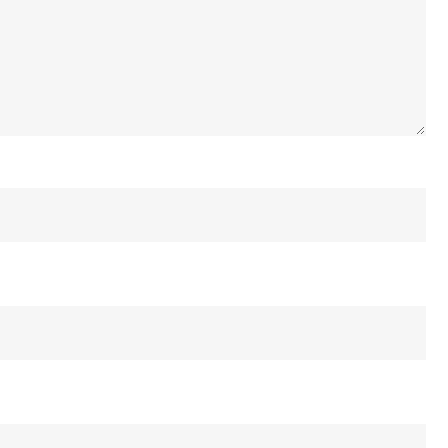
｜
企
业
级
分
发
账
号，
解
决
大
规
模
应
用
分