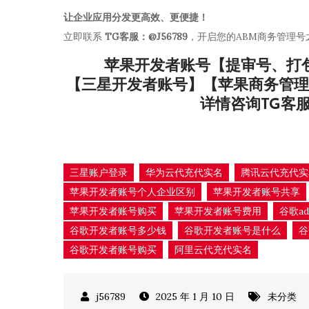
让企业应用分发更高效、更便捷！
立即联系
TG客服：@J56789
，开启您的ABM商务管理号
苹果开发者账号【提审号、打
【三星开发者账号】【苹果商务管理
详情咨询TG客
三星账户登录
华为云代充代实名
腾讯云代充代实
苹果开发者账号个人企业区别
苹果开发者账号共享
苹果开发者账号购买
苹果开发者账号费用
谷歌a
谷歌开发者账号多少钱
谷歌开发者账号是什么
谷
谷歌开发者账号购买
阿里云代充代实名
2025 年 1 月 10 日
未分类