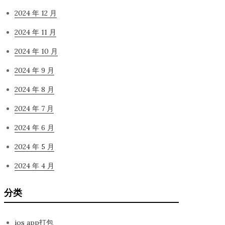
2024 年 12 月
2024 年 11 月
2024 年 10 月
2024 年 9 月
2024 年 8 月
2024 年 7 月
2024 年 6 月
2024 年 5 月
2024 年 4 月
分类
ios app打包