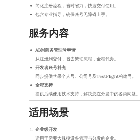
简化注册流程，省时省力，快速交付使用。
包含专业指导，确保账号无障碍上手。
服务内容
ABM商务管理号申请
从注册到交付，省去繁琐流程，全程代办。
开发者账号补充
同步提供苹果个人号、公司号及TestFlight构建号。
全程支持
提供后续使用技术支持，解决您在分发中的各类问题
适用场景
企业级开发
适用于需要大规模设备管理与分发的企业。