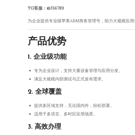
TG客服：@J56789
为企业提供专业级苹果ABM商务管理号，助力大规模应
产品优势
1. 企业级功能
专为企业设计，支持大量设备管理与应用分发。
满足大规模内部测试与正式发布需求。
2. 全球覆盖
提供多区域支持，无论国内外，轻松部署。
适用于多语言、多时区应用场景。
3. 高效办理