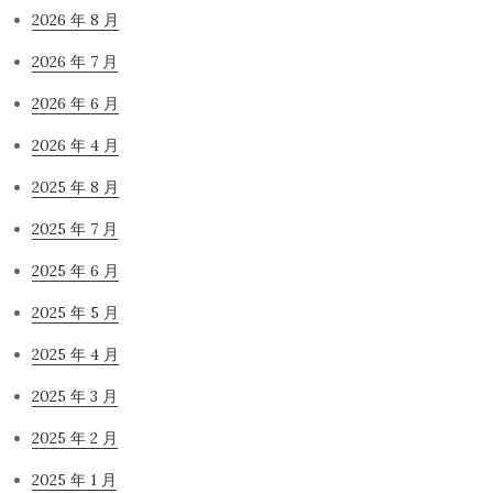
2026 年 8 月
2026 年 7 月
2026 年 6 月
2026 年 4 月
2025 年 8 月
2025 年 7 月
2025 年 6 月
2025 年 5 月
2025 年 4 月
2025 年 3 月
2025 年 2 月
2025 年 1 月