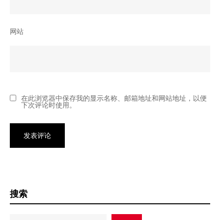
网站
在此浏览器中保存我的显示名称、邮箱地址和网站地址，以便
下次评论时使用。
搜索