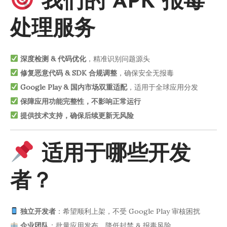
我们的 APK 报毒
处理服务
深度检测 & 代码优化
，精准识别问题源头
修复恶意代码 & SDK 合规调整
，确保安全无报毒
Google Play & 国内市场双重适配
，适用于全球应用分发
保障应用功能完整性，不影响正常运行
提供技术支持，确保后续更新无风险
适用于哪些开发
者？
独立开发者
：希望顺利上架，不受 Google Play 审核困扰
企业团队
：批量应用发布，降低封禁 & 报毒风险