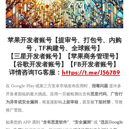
苹果开发者账号【提审号、打包号、内购
号，TF构建号、全球账号】
【三星开发者账号】【苹果商务管理号】
【谷歌开发者账号】【FB开发者账号】
详情咨询TG客服：
https://t.me/J56789
在 Google Play 或第三方安卓市场发布应用时，
报毒问题
是许多
开发者面临的最大挑战。应用一旦被检测出含有
恶意代码、广告行
为异常或安全漏洞
，将直接影响
上架审核
，甚至被
下架封禁
，导致
推广受阻。
如果您的 APP 遇到
“含有恶意软件”
、
“安全漏洞”
或
“违反Google