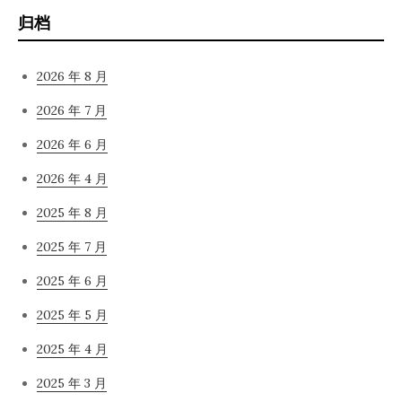
归档
2026 年 8 月
2026 年 7 月
2026 年 6 月
2026 年 4 月
2025 年 8 月
2025 年 7 月
2025 年 6 月
2025 年 5 月
2025 年 4 月
2025 年 3 月