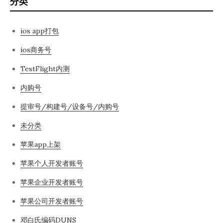
分类
ios app打包
ios商务号
TestFlight内测
内购号
提审号/构建号/设备号/内购号
未分类
苹果app上架
苹果个人开发者账号
苹果企业开发者账号
苹果公司开发者账号
邓白氏编码DUNS