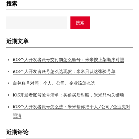
搜索
搜索
近期文章
iOS个人开发者账号交付前怎么验号：米米按上架顺序对照
iOS个人开发者账号怎么选现货：米米只认这张验号单
白包账号对照：个人、公司、企业该怎么选
iOS开发者账号验号清单：买前买后对照，米米只勾关键项
iOS个人开发者账号怎么选：米米帮你把个人/公司/企业先对
照清
近期评论