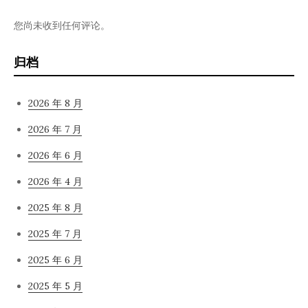
您尚未收到任何评论。
归档
2026 年 8 月
2026 年 7 月
2026 年 6 月
2026 年 4 月
2025 年 8 月
2025 年 7 月
2025 年 6 月
2025 年 5 月