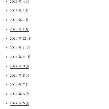
2025 年 4 月
2025 年 3 月
2025 年 2 月
2025 年 1 月
2024 年 12 月
2024 年 11 月
2024 年 10 月
2024 年 9 月
2024 年 8 月
2024 年 7 月
2024 年 6 月
2024 年 5 月