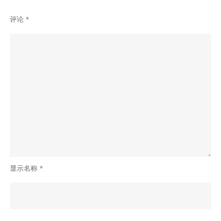
服:@J56789
评论
*
｜
稳
定
无
风
险，
支
持
个
人/
企
显示名称
*
业
账
户
购