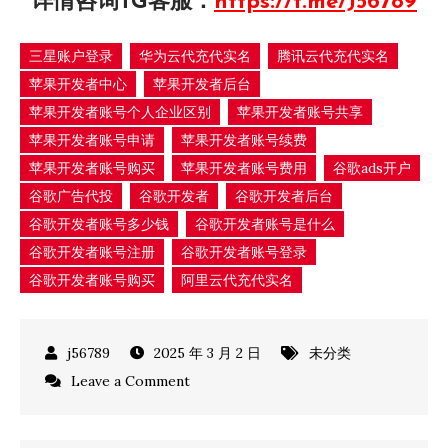
详情咨询TG客服：
https://t.me/J56789
三星账户登录
华为云代充代实名
腾讯云代充代实名
苹果开发者中心
苹果开发者后台
苹果开发者账号个人企业区别
苹果开发者账号共享
苹果开发者账号申请
苹果开发者账号续费
苹果开发者账号购买
苹果开发者账号费用
谷歌ads开户
谷歌广告代投
谷歌开发者
谷歌开发者后台
谷歌开发者账号多少钱
谷歌开发者账号是什么
谷歌开发者账号注册
谷歌开发者账号登录
谷歌开发者账号购买
阿里云代充代实名
2025 年 3 月 2 日
未分类
on
Leave a Comment
谷
歌