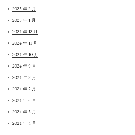
2025 年 2 月
2025 年 1 月
2024 年 12 月
2024 年 11 月
2024 年 10 月
2024 年 9 月
2024 年 8 月
2024 年 7 月
2024 年 6 月
2024 年 5 月
2024 年 4 月