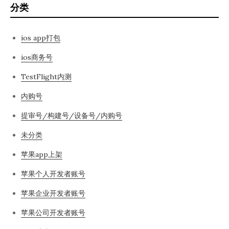
分类
ios app打包
ios商务号
TestFlight内测
内购号
提审号/构建号/设备号/内购号
未分类
苹果app上架
苹果个人开发者账号
苹果企业开发者账号
苹果公司开发者账号