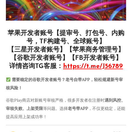
苹果开发者账号【提审号、打包号、内购
号，TF构建号、全球账号】
【三星开发者账号】【苹果商务管理号】
【谷歌开发者账号】【FB开发者账号】
详情咨询TG客服：
https://t.me/J56789
需要稳定的谷歌开发者账号？老号自带APP，轻松规避新号审
核风险！
谷歌Play商店对新账号审核严格，很多开发者在注册时
遇到风控、
审核失败、上架受限
等问题。选择
老号带APP
，不仅更稳定，还能
提高应用上架成功率！