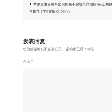
文
苹果开发者账号如何购买不踩坑？详细指南+正规
号推荐｜TG客服:@J56789
章
导
发表回复
航
您的邮箱地址不会被公开。
必填项已用
*
标注
评论
*