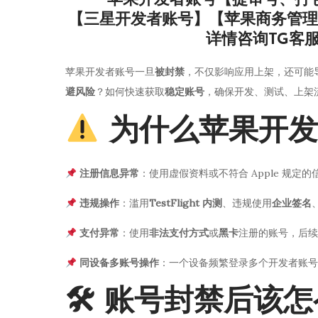
苹果开发者账号【提审号、打
【三星开发者账号】【苹果商务管理
详情咨询TG客
苹果开发者账号一旦
被封禁
，不仅影响应用上架，还可能
避风险
？如何快速获取
稳定账号
，确保开发、测试、上架
为什么苹果开发
注册信息异常
：使用虚假资料或不符合 Apple 规定
违规操作
：滥用
TestFlight 内测
、违规使用
企业签名
支付异常
：使用
非法支付方式
或
黑卡
注册的账号，后续
同设备多账号操作
：一个设备频繁登录多个开发者账号
🛠 账号封禁后该