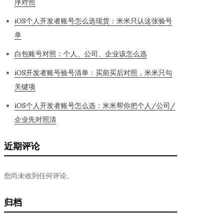
序对照
iOS个人开发者账号怎么选现货：米米只认这张验号
单
白包账号对照：个人、公司、企业该怎么选
iOS开发者账号验号清单：买前买后对照，米米只勾
关键项
iOS个人开发者账号怎么选：米米帮你把个人/公司/
企业先对照清
近期评论
您尚未收到任何评论。
归档