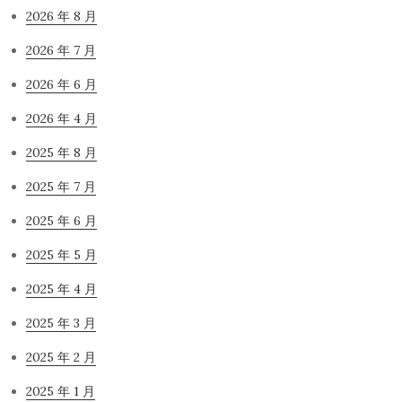
2026 年 8 月
2026 年 7 月
2026 年 6 月
2026 年 4 月
2025 年 8 月
2025 年 7 月
2025 年 6 月
2025 年 5 月
2025 年 4 月
2025 年 3 月
2025 年 2 月
2025 年 1 月