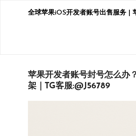
Skip
全球苹果iOS开发者账号出售服务 | 苹
to
content
苹果开发者账号封号怎么办？
架｜TG客服:@J56789