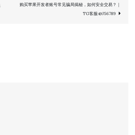
开
购买苹果开发者账号常见骗局揭秘，如何安全交易？｜
账
发
TG客服:@J56789
者
账
号
封
号
怎
么
办？
稳
定
账
号
出
售，