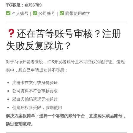
TG客服：@J56789
个人账号｜
公司账号｜
附带使用教学
还在苦等账号审核？注册
失败反复踩坑？
对于App开发者来说，iOS开发者账号是不可或缺的通行证。但现
实中，想自己申请成功并不容易：
注册卡在支付或身份验证
公司资料不符合审核要求
邓白氏编码迟迟无法通过
创建后权限受限，影响使用
解决方案很简单：选择一个靠谱的账号平台，直接购买成品账号，
跳过繁琐流程。