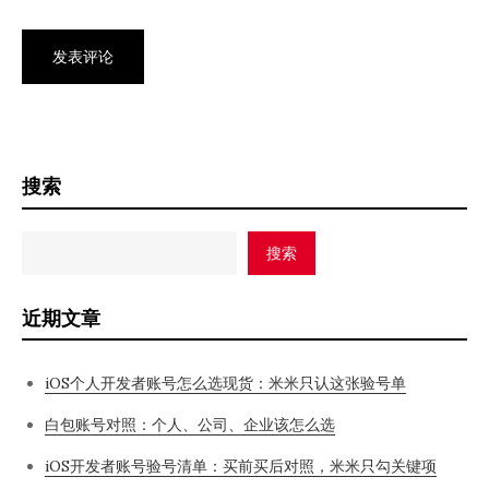
搜索
搜索
近期文章
iOS个人开发者账号怎么选现货：米米只认这张验号单
白包账号对照：个人、公司、企业该怎么选
iOS开发者账号验号清单：买前买后对照，米米只勾关键项