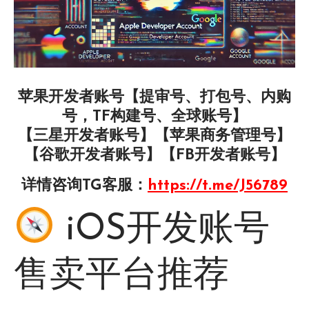
苹果开发者账号【提审号、打包号、内购
号，TF构建号、全球账号】
【三星开发者账号】【苹果商务管理号】
【谷歌开发者账号】【FB开发者账号】
详情咨询TG客服：
https://t.me/J56789
iOS开发账号
售卖平台推荐