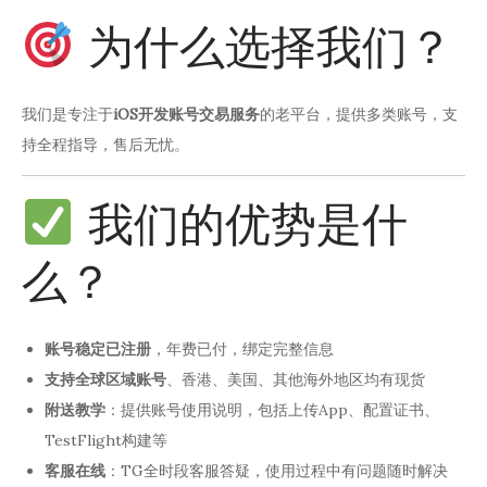
为什么选择我们？
我们是专注于
iOS开发账号交易服务
的老平台，提供多类账号，支
持全程指导，售后无忧。
我们的优势是什
么？
账号稳定已注册
，年费已付，绑定完整信息
支持全球区域账号
、香港、美国、其他海外地区均有现货
附送教学
：提供账号使用说明，包括上传App、配置证书、
TestFlight构建等
客服在线
：TG全时段客服答疑，使用过程中有问题随时解决