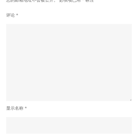
您的邮箱地址不会被公开。
必填项已用
*
标注
支
评论
*
持
TestFlight
构
建、
内
测
与
内
购
功
能
显示名称
*