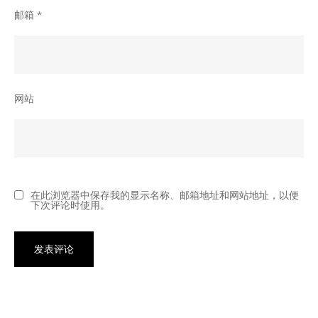
邮箱
*
网站
在此浏览器中保存我的显示名称、邮箱地址和网站地址，以便
下次评论时使用。