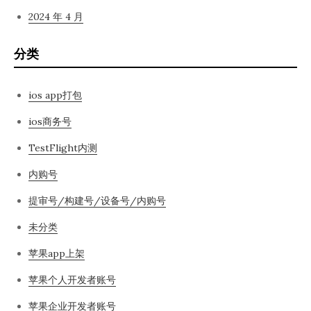
2024 年 4 月
分类
ios app打包
ios商务号
TestFlight内测
内购号
提审号/构建号/设备号/内购号
未分类
苹果app上架
苹果个人开发者账号
苹果企业开发者账号