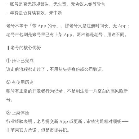
– 账号是否无违规警告、无欠费、无协议未签等异常
– 年费是否持续有效、未中断
老号不等于「带 App 的号」。裸老号只是注册时间长、无 App；
老号带包则是账号里已有上架 App。两种都是老号，用途不同。
▎老号的核心优势
① 验证已完成
该走的流程都走过了，不用从头等身份或公司验证。
② 有使用历史
账号有正常的开发者行为记录，不是刚注册一片空白的高风险新
号。
③ 上架体验
行业经验表明，老号提交新 App 或更新，审核沟通相对顺畅——
非苹果官方承诺，但是市场共识。