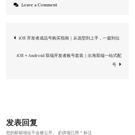
on
Leave a Comment
苹
果
开
文
iOS 开发者成品号购买指南｜从选型到上手，一篇到位
发
者
章
老
iOS + Android 双端开发者账号套装｜出海双端一站式配
号
号
导
值
得
航
买
吗？
老
号
发表回复
vs
新
您的邮箱地址不会被公开。
必填项已用
*
标注