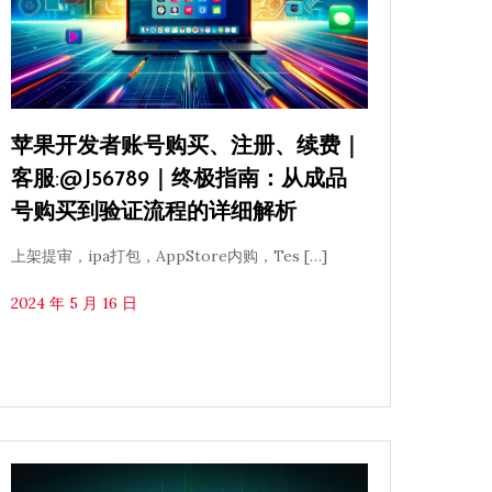
苹果开发者账号购买、注册、续费｜
客服:@J56789｜终极指南：从成品
号购买到验证流程的详细解析
上架提审，ipa打包，AppStore内购，Tes […]
2024 年 5 月 16 日