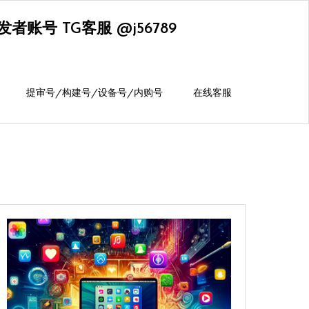
账号 TG客服 @j56789
提审号/构建号/设备号/内购号
在线客服