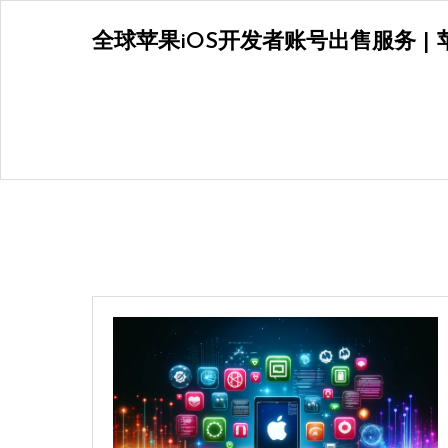
Skip
全球苹果iOS开发者账号出售服务 | 苹
to
content