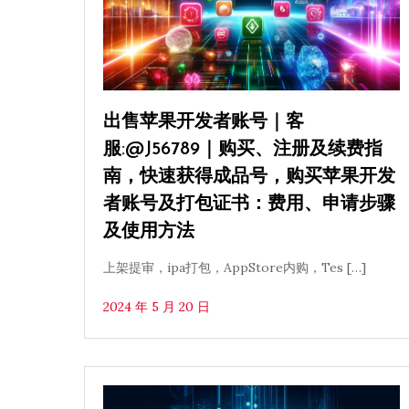
出售苹果开发者账号｜客
服:@J56789｜购买、注册及续费指
南，快速获得成品号，购买苹果开发
者账号及打包证书：费用、申请步骤
及使用方法
上架提审，ipa打包，AppStore内购，Tes […]
2024 年 5 月 20 日