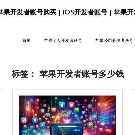
果开发者账号购买 | iOS开发者账号 | 苹果开发者
首页
苹果个人开发者账号
苹果公司开发者账号
标签：
苹果开发者账号多少钱