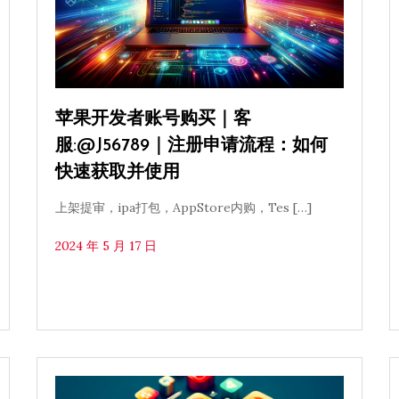
苹果开发者账号购买｜客
服:@J56789｜注册申请流程：如何
快速获取并使用
上架提审，ipa打包，AppStore内购，Tes […]
2024 年 5 月 17 日