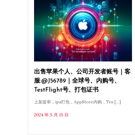
出售苹果个人、公司开发者账号｜客
服:@J56789｜全球号、内购号、
TestFlight号、打包证书
上架提审，ipa打包，AppStore内购，Tes […]
2024 年 5 月 15 日