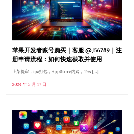
苹果开发者账号购买｜客服:@J56789｜注
册申请流程：如何快速获取并使用
上架提审，ipa打包，AppStore内购，Tes […]
2024 年 5 月 17 日