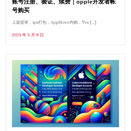
账号注册、验证、续费｜apple开发者帐
号购买
上架提审，ipa打包，AppStore内购，Tes […]
2024 年 5 月 8 日