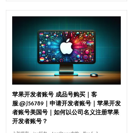
苹果开发者账号 成品号购买｜客
服:@J56789｜申请开发者账号｜苹果开发
者账号美国号｜如何以公司名义注册苹果
开发者账号？