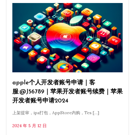
apple个人开发者账号申请｜客
服:@J56789｜苹果开发者账号续费｜苹果
开发者账号申请2024
上架提审，ipa打包，AppStore内购，Tes […]
2024 年 5 月 12 日