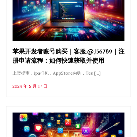
苹果开发者账号购买｜客服:@J56789｜注
册申请流程：如何快速获取并使用
上架提审，ipa打包，AppStore内购，Tes […]
2024 年 5 月 17 日