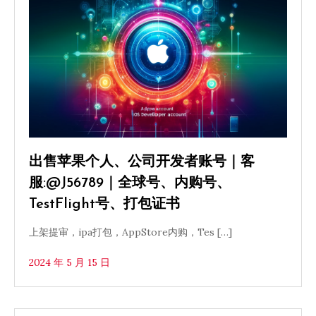
出售苹果个人、公司开发者账号｜客
服:@J56789｜全球号、内购号、
TestFlight号、打包证书
上架提审，ipa打包，AppStore内购，Tes […]
2024 年 5 月 15 日