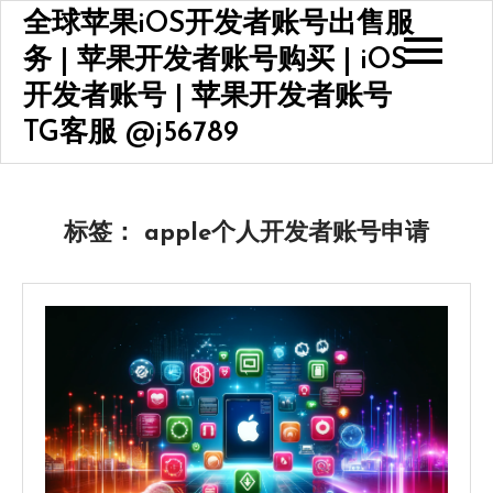
Skip
全球苹果iOS开发者账号出售服
to
务 | 苹果开发者账号购买 | iOS
content
开发者账号 | 苹果开发者账号
TG客服 @j56789
标签：
apple个人开发者账号申请