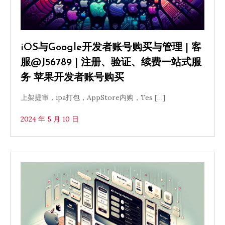
iOS与Google开发者账号购买与管理 | 客
服@J56789 | 注册、验证、续费一站式服
务 苹果开发者账号购买
上架提审，ipa打包，AppStore内购，Tes […]
2024 年 5 月 10 日