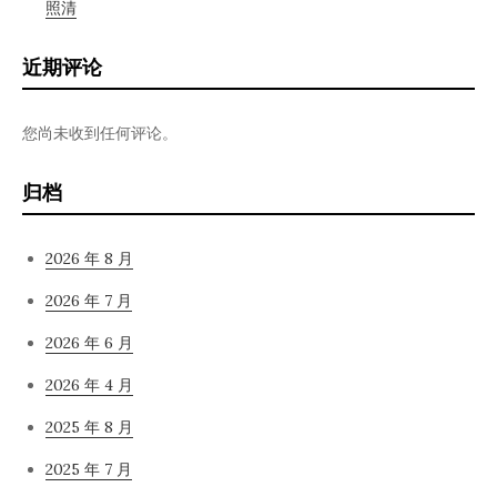
照清
近期评论
您尚未收到任何评论。
归档
2026 年 8 月
2026 年 7 月
2026 年 6 月
2026 年 4 月
2025 年 8 月
2025 年 7 月