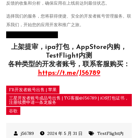
反馈的收集和分析，确保应用在上线前达到最佳状态。
选择我们的服务，您将获得便捷、安全的开发者账号管理服务。联
系我们，开始您的应用开发和推广之旅。
上架提审，ipa打包，AppStore内购，
TestFlight内测
各种类型的开发者账号，联系客服购买：
https://t.me/J56789
FB开发者账号出售 | 苹果
三星开发者账号成品号出售 | TG客服@J56789 | iOS打包证书，
注册续费申请一条龙服务
谷歌
2024 年 5 月 31 日
TestFlight内