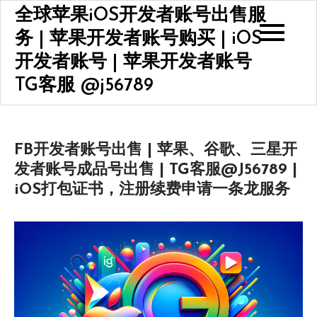
Skip
全球苹果iOS开发者账号出售服
to
务 | 苹果开发者账号购买 | iOS
content
开发者账号 | 苹果开发者账号
TG客服 @j56789
FB开发者账号出售 | 苹果、谷歌、三星开
发者账号成品号出售 | TG客服@J56789 |
iOS打包证书，注册续费申请一条龙服务