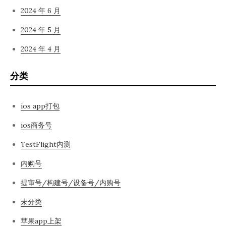
2024 年 6 月
2024 年 5 月
2024 年 4 月
分类
ios app打包
ios商务号
TestFlight内测
内购号
提审号/构建号/设备号/内购号
未分类
苹果app上架