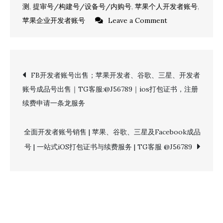
测
,
提审号/构建号/设备号/内购号
,
苹果个人开发者账号
,
on
苹果企业开发者账号
Leave a Comment
FB
开
发
文
FB开发者账号出售；苹果开发者、谷歌、三星、开发者
者
账号成品号出售｜TG客服:@J56789｜ios打包证书，注册
账
章
续费申请一条龙服务
号
出
导
售
全面开发者账号销售 | 苹果、谷歌、三星及Facebook成品
|
航
号 | 一站式iOS打包证书与续费服务 | TG客服 @J56789
苹
果、
谷
歌、
三