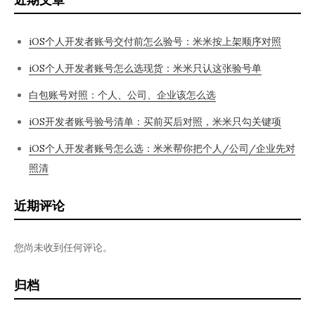
近期文章
iOS个人开发者账号交付前怎么验号：米米按上架顺序对照
iOS个人开发者账号怎么选现货：米米只认这张验号单
白包账号对照：个人、公司、企业该怎么选
iOS开发者账号验号清单：买前买后对照，米米只勾关键项
iOS个人开发者账号怎么选：米米帮你把个人/公司/企业先对
照清
近期评论
您尚未收到任何评论。
归档