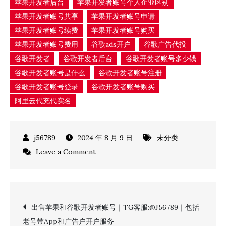
苹果开发者后台
苹果开发者账号个人企业区别
苹果开发者账号共享
苹果开发者账号申请
苹果开发者账号续费
苹果开发者账号购买
苹果开发者账号费用
谷歌ads开户
谷歌广告代投
谷歌开发者
谷歌开发者后台
谷歌开发者账号多少钱
谷歌开发者账号是什么
谷歌开发者账号注册
谷歌开发者账号登录
谷歌开发者账号购买
阿里云代充代实名
2024 年 8 月 9 日
未分类
on
Leave a Comment
FB
开
发
文
出售苹果和谷歌开发者账号｜TG客服:@J56789｜包括
者
老号带App和广告户开户服务
账