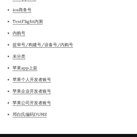
ios商务号
TestFlight内测
内购号
提审号/构建号/设备号/内购号
未分类
苹果app上架
苹果个人开发者账号
苹果企业开发者账号
苹果公司开发者账号
邓白氏编码DUNS