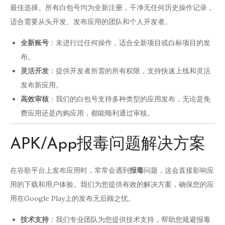
最佳选择。所有白包号均为全新注册，干净无任何历史操作记录，
适合需要从头开发、发布应用的团队和个人开发者。
全新账号
：未进行过任何操作，适合全新项目或白标项目的发
布。
灵活开发
：提供开发者所需的所有权限，支持快速上线和灵活
发布新应用。
高效审核
：我们的白包号支持多种类型的应用发布，无论是免
费应用还是内购应用，都能顺利通过审核。
APK/App报毒问题解决方案
在谷歌平台上发布应用时，常常会遇到
报毒
问题，这会直接影响应
用的下载和用户体验。我们为您提供有效的解决方案，确保您的应
用在Google Play上的发布无后顾之忧。
技术支持
：我们专业团队为您提供技术支持，帮助您规避报毒