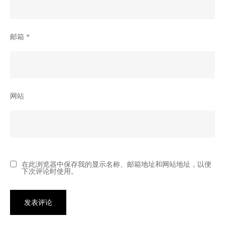
apk/app
报
邮箱
*
毒
问
题，
谷
歌
网站
广
告
户
开
在此浏览器中保存我的显示名称、邮箱地址和网站地址，以便
户
下次评论时使用。
一
站
式
服