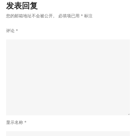
发表回复
谷
歌
您的邮箱地址不会被公开。
必填项已用
*
标注
老
评论
*
号
带
App、
开
发
者
白
包
号，
快
速
显示名称
*
解
决