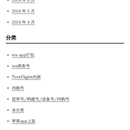
2024 年 6 月
2024 年 5 月
2024 年 4 月
分类
ios app打包
ios商务号
TestFlight内测
内购号
提审号/构建号/设备号/内购号
未分类
苹果app上架