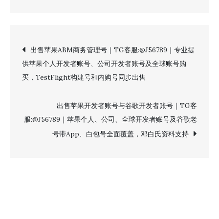
谷
歌
开
文
出售苹果ABM商务管理号｜TG客服:@J56789｜专业提
发
供苹果个人开发者账号、公司开发者账号及全球账号购
者
章
买，TestFlight构建号和内购号同步出售
账
号
导
出
出售苹果开发者账号与谷歌开发者账号｜TG客
售
服:@J56789｜苹果个人、公司、全球开发者账号及谷歌老
航
｜
号带App、白包号全面覆盖，邓白氏资料支持
TG
客
服:@J56789
｜
出
售