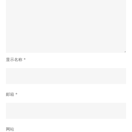
果
开
发
者
证
书
申
显示名称
*
请、
p12
文
件
邮箱
*
生
成
和
导
出
网站