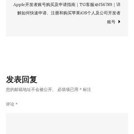
买
Apple开发者账号购买及申请指南｜TG客服:@J56789｜详
导
与
解如何快速申请、注册和购买苹果iOS个人及公司开发者
生
航
账号
成
教
程
｜
TG
客
发表回复
服:@J56789
｜
您的邮箱地址不会被公开。
必填项已用
*
标注
全
评论
*
面
解
析
苹