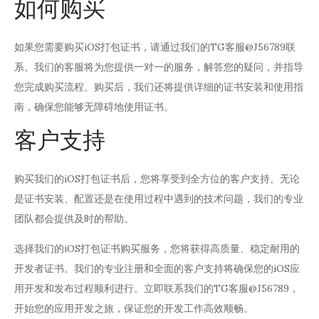
如何购买
如果您需要购买iOS打包证书，请通过我们的TG客服@J56789联
系。我们的客服将为您提供一对一的服务，解答您的疑问，并指导
您完成购买流程。购买后，我们还将提供详细的证书安装和使用指
南，确保您能够无障碍地使用证书。
客户支持
购买我们的iOS打包证书后，您将享受到全方位的客户支持。无论
是证书安装、配置还是在使用过程中遇到的技术问题，我们的专业
团队都会提供及时的帮助。
选择我们的iOS打包证书购买服务，您将获得高质量、稳定耐用的
开发者证书。我们的专业注册和全面的客户支持将确保您的iOS应
用开发和发布过程顺利进行。立即联系我们的TG客服@J56789，
开始您的应用开发之旅，保证您的开发工作高效顺畅。