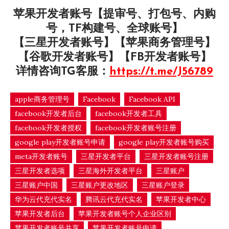
苹果开发者账号【提审号、打包号、内购
号，TF构建号、全球账号】
【三星开发者账号】【苹果商务管理号】
【谷歌开发者账号】【FB开发者账号】
详情咨询TG客服：
https://t.me/J56789
apple商务管理号
Facebook
Facebook API
facebook开发者后台
facebook开发者工具
facebook开发者授权
facebook开发者账号注册
google play开发者账号申请
google play开发者账号购买
meta开发者账号
三星开发者平台
三星开发者账号注册
三星开发者选项
三星海外开发者平台
三星账户
三星账户中国
三星账户更改地区
三星账户登录
华为云代充代实名
腾讯云代充代实名
苹果开发者中心
苹果开发者后台
苹果开发者账号个人企业区别
苹果开发者账号共享
苹果开发者账号申请