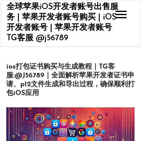
Skip
全球苹果iOS开发者账号出售服
to
务 | 苹果开发者账号购买 | iOS
content
开发者账号 | 苹果开发者账号
TG客服 @j56789
ios打包证书购买与生成教程｜TG客
服:@J56789｜全面解析苹果开发者证书申
请、p12文件生成和导出过程，确保顺利打
包iOS应用