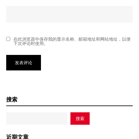
过
程，
确
保
在此浏览器中保存我的显示名称、邮箱地址和网站地址，以便
顺
下次评论时使用。
利
打
包
iOS
应
用
搜索
搜索
近期文章