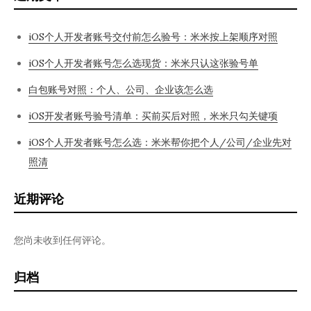
iOS个人开发者账号交付前怎么验号：米米按上架顺序对照
iOS个人开发者账号怎么选现货：米米只认这张验号单
白包账号对照：个人、公司、企业该怎么选
iOS开发者账号验号清单：买前买后对照，米米只勾关键项
iOS个人开发者账号怎么选：米米帮你把个人/公司/企业先对
照清
近期评论
您尚未收到任何评论。
归档