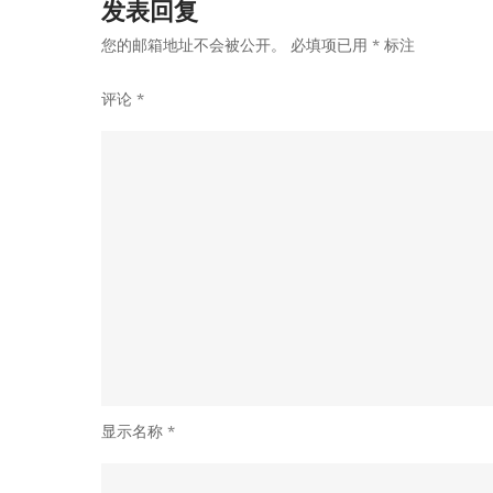
航
发表回复
您的邮箱地址不会被公开。
必填项已用
*
标注
评论
*
显示名称
*