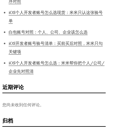
序对照
iOS个人开发者账号怎么选现货：米米只认这张验号
单
白包账号对照：个人、公司、企业该怎么选
iOS开发者账号验号清单：买前买后对照，米米只勾
关键项
iOS个人开发者账号怎么选：米米帮你把个人/公司/
企业先对照清
近期评论
您尚未收到任何评论。
归档