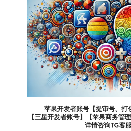
苹果开发者账号【提审号、打
【三星开发者账号】【苹果商务管理
详情咨询TG客