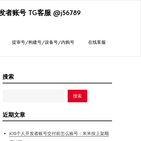
账号 TG客服 @j56789
提审号/构建号/设备号/内购号
在线客服
搜索
搜索
近期文章
iOS个人开发者账号交付前怎么验号：米米按上架顺