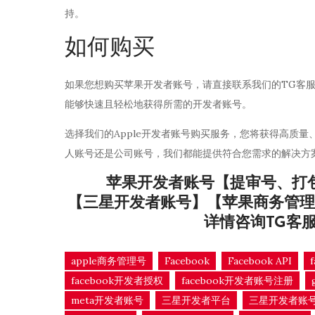
持。
如何购买
如果您想购买苹果开发者账号，请直接联系我们的TG客服
能够快速且轻松地获得所需的开发者账号。
选择我们的Apple开发者账号购买服务，您将获得高质量
人账号还是公司账号，我们都能提供符合您需求的解决方
苹果开发者账号【提审号、打
【三星开发者账号】【苹果商务管理
详情咨询TG客
apple商务管理号
Facebook
Facebook API
facebook开发者授权
facebook开发者账号注册
meta开发者账号
三星开发者平台
三星开发者账