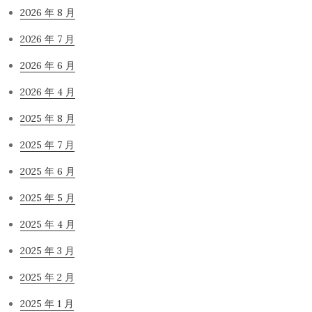
2026 年 8 月
2026 年 7 月
2026 年 6 月
2026 年 4 月
2025 年 8 月
2025 年 7 月
2025 年 6 月
2025 年 5 月
2025 年 4 月
2025 年 3 月
2025 年 2 月
2025 年 1 月