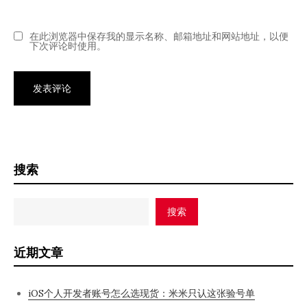
在此浏览器中保存我的显示名称、邮箱地址和网站地址，以便
下次评论时使用。
搜索
搜索
近期文章
iOS个人开发者账号怎么选现货：米米只认这张验号单