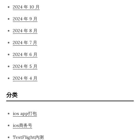
2024 年 10 月
2024 年 9 月
2024 年 8 月
2024 年 7 月
2024 年 6 月
2024 年 5 月
2024 年 4 月
分类
ios app打包
ios商务号
TestFlight内测