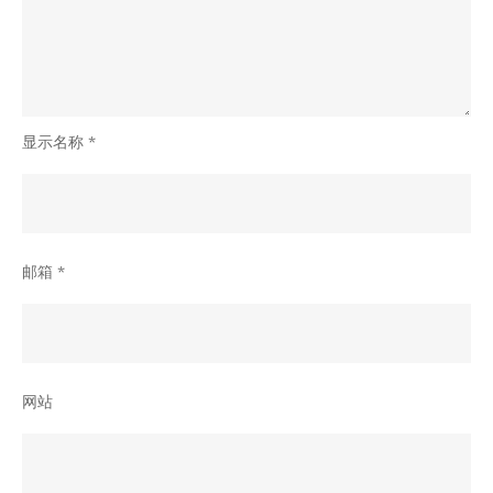
购
优
选
显示名称
*
邮箱
*
网站