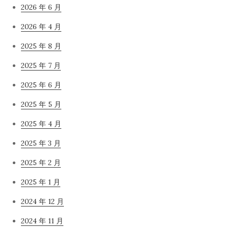
2026 年 6 月
2026 年 4 月
2025 年 8 月
2025 年 7 月
2025 年 6 月
2025 年 5 月
2025 年 4 月
2025 年 3 月
2025 年 2 月
2025 年 1 月
2024 年 12 月
2024 年 11 月