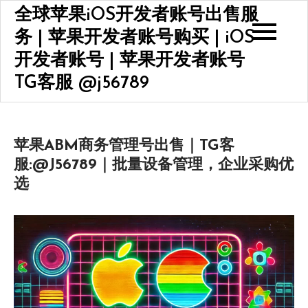
Skip
全球苹果iOS开发者账号出售服
to
务 | 苹果开发者账号购买 | iOS
content
开发者账号 | 苹果开发者账号
TG客服 @j56789
苹果ABM商务管理号出售｜TG客
服:@J56789｜批量设备管理，企业采购优
选