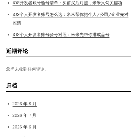
iOS开发者账号验号清单：买前买后对照，米米只勾关键项
iOS个人开发者账号怎么选：米米帮你把个人/公司/企业先对
照清
iOS个人开发者账号验号对照：米米先帮你排成品号
近期评论
您尚未收到任何评论。
归档
2026 年 8 月
2026 年 7 月
2026 年 6 月