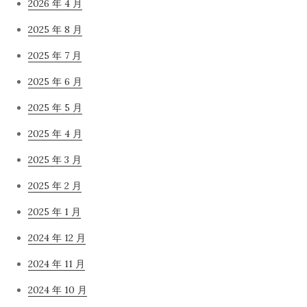
2026 年 4 月
2025 年 8 月
2025 年 7 月
2025 年 6 月
2025 年 5 月
2025 年 4 月
2025 年 3 月
2025 年 2 月
2025 年 1 月
2024 年 12 月
2024 年 11 月
2024 年 10 月