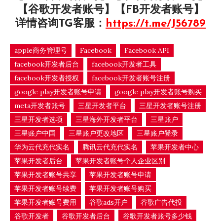
【谷歌开发者账号】【FB开发者账号】
详情咨询TG客服：
https://t.me/J56789
apple商务管理号
Facebook
Facebook API
facebook开发者后台
facebook开发者工具
facebook开发者授权
facebook开发者账号注册
google play开发者账号申请
google play开发者账号购买
meta开发者账号
三星开发者平台
三星开发者账号注册
三星开发者选项
三星海外开发者平台
三星账户
三星账户中国
三星账户更改地区
三星账户登录
华为云代充代实名
腾讯云代充代实名
苹果开发者中心
苹果开发者后台
苹果开发者账号个人企业区别
苹果开发者账号共享
苹果开发者账号申请
苹果开发者账号续费
苹果开发者账号购买
苹果开发者账号费用
谷歌ads开户
谷歌广告代投
谷歌开发者
谷歌开发者后台
谷歌开发者账号多少钱