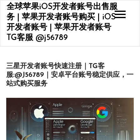
Skip
全球苹果iOS开发者账号出售服
to
务 | 苹果开发者账号购买 | iOS
content
开发者账号 | 苹果开发者账号
TG客服 @j56789
三星开发者账号快速注册｜TG客
服:@J56789｜安卓平台账号稳定供应，一
站式购买服务