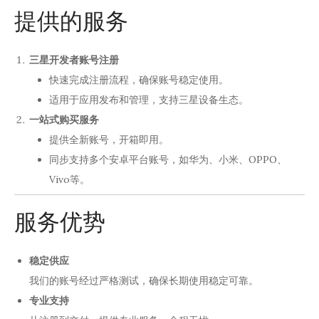
提供的服务
三星开发者账号注册
快速完成注册流程，确保账号稳定使用。
适用于应用发布和管理，支持三星设备生态。
一站式购买服务
提供全新账号，开箱即用。
同步支持多个安卓平台账号，如华为、小米、OPPO、
Vivo等。
服务优势
稳定供应
我们的账号经过严格测试，确保长期使用稳定可靠。
专业支持