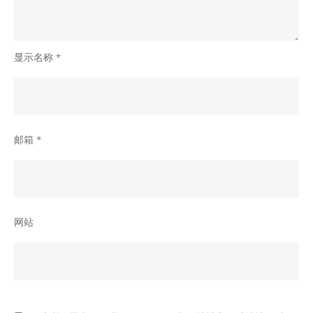
应，
一
站
显示名称
*
式
购
买
服
邮箱
*
务
网站