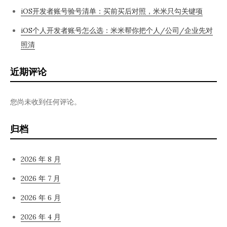
iOS开发者账号验号清单：买前买后对照，米米只勾关键项
iOS个人开发者账号怎么选：米米帮你把个人/公司/企业先对
照清
近期评论
您尚未收到任何评论。
归档
2026 年 8 月
2026 年 7 月
2026 年 6 月
2026 年 4 月