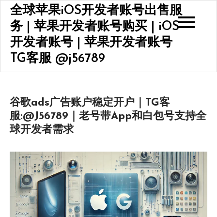
Skip
全球苹果iOS开发者账号出售服
to
务 | 苹果开发者账号购买 | iOS
content
开发者账号 | 苹果开发者账号
TG客服 @j56789
谷歌ads广告账户稳定开户｜TG客
服:@J56789｜老号带App和白包号支持全
球开发者需求