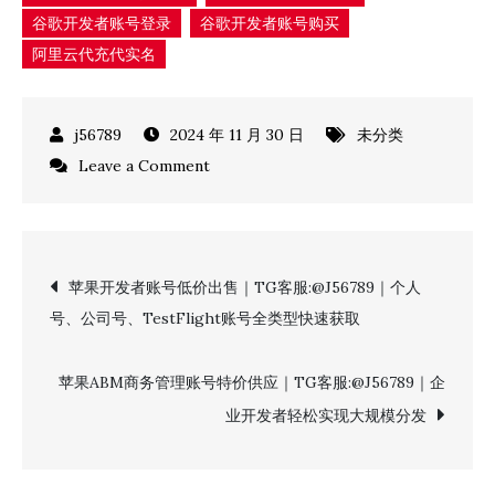
谷歌开发者账号登录
谷歌开发者账号购买
阿里云代充代实名
2024 年 11 月 30 日
未分类
on
Leave a Comment
谷
歌
ads
文
苹果开发者账号低价出售｜TG客服:@J56789｜个人
广
号、公司号、TestFlight账号全类型快速获取
告
章
账
户
苹果ABM商务管理账号特价供应｜TG客服:@J56789｜企
导
稳
业开发者轻松实现大规模分发
定
航
开