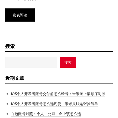
搜索
搜索
近期文章
iOS个人开发者账号交付前怎么验号：米米按上架顺序对照
iOS个人开发者账号怎么选现货：米米只认这张验号单
白包账号对照：个人、公司、企业该怎么选