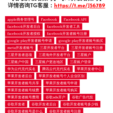
详情咨询TG客服：
https://t.me/J56789
apple商务管理号
Facebook
Facebook API
facebook开发者后台
facebook开发者工具
facebook开发者授权
facebook开发者账号注册
google play开发者账号申请
google play开发者账号购买
meta开发者账号
三星开发者平台
三星开发者账号注册
三星开发者选项
三星海外开发者平台
三星账户
三星账户中国
三星账户更改地区
三星账户登录
华为云代充代实名
腾讯云代充代实名
苹果开发者中心
苹果开发者后台
苹果开发者账号个人企业区别
苹果开发者账号共享
苹果开发者账号申请
苹果开发者账号续费
苹果开发者账号购买
苹果开发者账号费用
谷歌ads开户
谷歌广告代投
谷歌开发者
谷歌开发者后台
谷歌开发者账号多少钱
谷歌开发者账号是什么
谷歌开发者账号注册