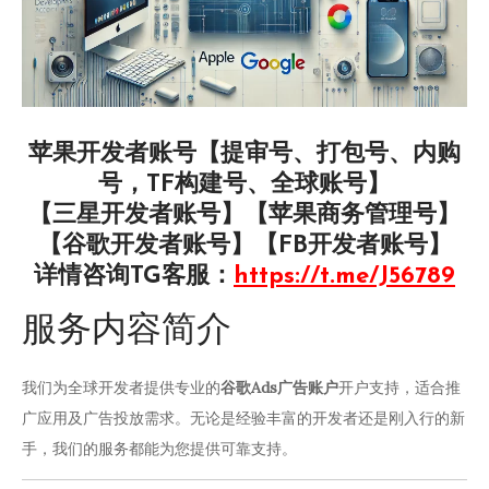
苹果开发者账号【提审号、打包号、内购
号，TF构建号、全球账号】
【三星开发者账号】【苹果商务管理号】
【谷歌开发者账号】【FB开发者账号】
详情咨询TG客服：
https://t.me/J56789
服务内容简介
我们为全球开发者提供专业的
谷歌Ads广告账户
开户支持，适合推
广应用及广告投放需求。无论是经验丰富的开发者还是刚入行的新
手，我们的服务都能为您提供可靠支持。