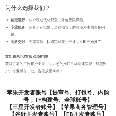
为什么选择我们？
稳定运行
：账户经过优化配置，降低受限风险。
专业服务
：从开户到投放，全程指导，解决使用中的常见问
题。
高效交付
：无需等待，快速完成账户开通，立即开始推广。
立即联系TG客服:@J56789
获取可靠的广告账户支持，助力您的推广目标快速实现。稳定账
户、专业服务，让广告投放更简单！
苹果开发者账号【提审号、打包号、内购
号，TF构建号、全球账号】
【三星开发者账号】【苹果商务管理号】
【谷歌开发者账号】【FB开发者账号】