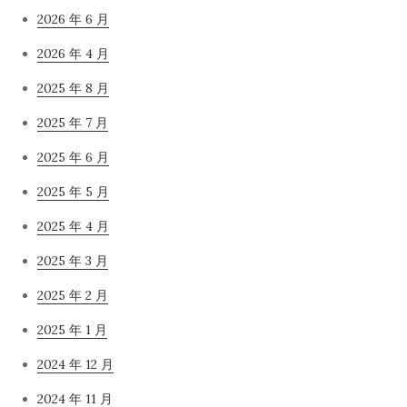
2026 年 6 月
2026 年 4 月
2025 年 8 月
2025 年 7 月
2025 年 6 月
2025 年 5 月
2025 年 4 月
2025 年 3 月
2025 年 2 月
2025 年 1 月
2024 年 12 月
2024 年 11 月