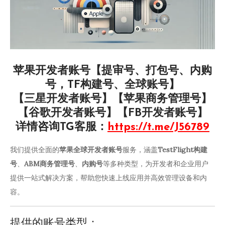
苹果开发者账号【提审号、打包号、内购
号，TF构建号、全球账号】
【三星开发者账号】【苹果商务管理号】
【谷歌开发者账号】【FB开发者账号】
详情咨询TG客服：
https://t.me/J56789
我们提供全面的
苹果全球开发者账号
服务，涵盖
TestFlight构建
号
、
ABM商务管理号
、
内购号
等多种类型，为开发者和企业用户
提供一站式解决方案，帮助您快速上线应用并高效管理设备和内
容。
提供的账号类型：