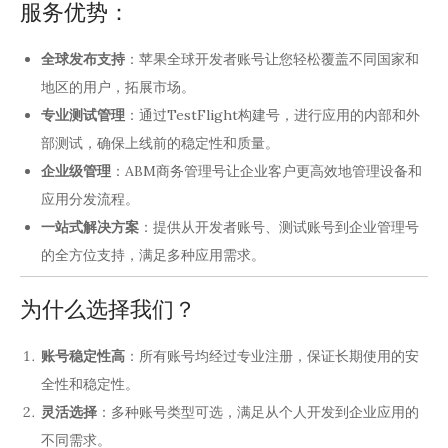
服务优势：
全球发布支持
：苹果全球开发者账号让您轻松覆盖不同国家和
地区的用户，拓展市场。
专业测试管理
：通过TestFlight构建号，进行应用的内部和外
部测试，确保上线前的稳定性和质量。
企业级管理
：ABM商务管理号让企业客户更高效地管理设备和
应用分发流程。
一站式解决方案
：提供从开发者账号、测试账号到企业管理号
的全方位支持，满足多种应用需求。
为什么选择我们？
账号稳定性高
：所有账号均经过专业注册，保证长期使用的安
全性和稳定性。
灵活选择
：多种账号类型可选，满足从个人开发到企业应用的
不同需求。