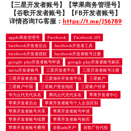
【三星开发者账号】【苹果商务管理号】
【谷歌开发者账号】【FB开发者账号】
详情咨询TG客服：
https://t.me/J56789
apple商务管理号
Facebook
Facebook API
facebook开发者后台
facebook开发者工具
facebook开发者授权
facebook开发者账号注册
google play开发者账号申请
google play开发者账号购买
meta开发者账号
三星开发者平台
三星开发者账号注册
三星开发者选项
三星海外开发者平台
三星账户
三星账户中国
三星账户更改地区
三星账户登录
华为云代充代实名
腾讯云代充代实名
苹果开发者中心
苹果开发者后台
苹果开发者账号个人企业区别
苹果开发者账号共享
苹果开发者账号申请
苹果开发者账号续费
苹果开发者账号购买
苹果开发者账号费用
谷歌ads开户
谷歌广告代投