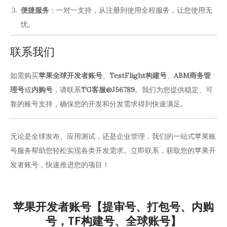
便捷服务
：一对一支持，从注册到使用全程服务，让您使用无
忧。
联系我们
如需购买
苹果全球开发者账号
、
TestFlight构建号
、
ABM商务管
理号
或
内购号
，请联系
TG客服@J56789
。我们为您提供稳定、可
靠的账号支持，确保您的开发和分发需求得到快速满足。
无论是全球发布、应用测试，还是企业管理，我们的一站式苹果账
号服务帮助您轻松实现各类开发需求。立即联系，获取您的苹果开
发者账号，快速推进您的项目！
苹果开发者账号【提审号、打包号、内购
号，TF构建号、全球账号】