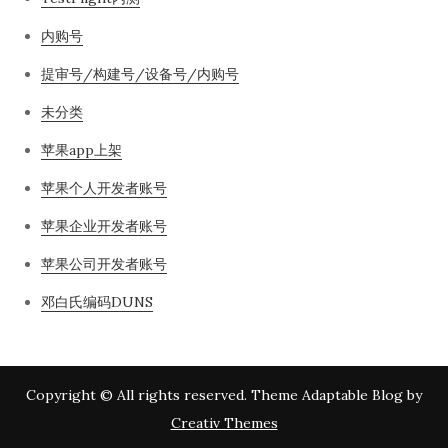
内购号
提审号/构建号/设备号/内购号
未分类
苹果app上架
苹果个人开发者账号
苹果企业开发者账号
苹果公司开发者账号
邓白氏编码DUNS
Copyright © All rights reserved. Theme Adaptable Blog by
Creativ Themes