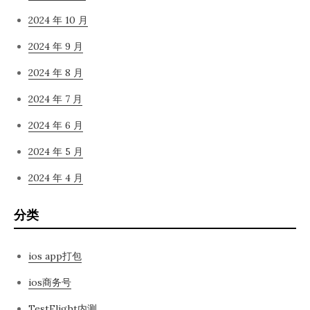
2024 年 10 月
2024 年 9 月
2024 年 8 月
2024 年 7 月
2024 年 6 月
2024 年 5 月
2024 年 4 月
分类
ios app打包
ios商务号
TestFlight内测