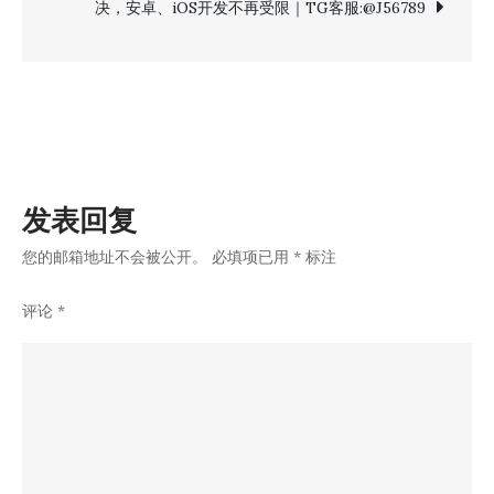
号
航
决，安卓、iOS开发不再受限｜TG客服:@J56789
供
应
｜
TestFlight
构
建、
发表回复
ABM
商
您的邮箱地址不会被公开。
必填项已用
*
标注
务
评论
*
管
理、
内
购
号
全