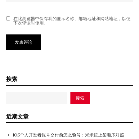
在此浏览器中保存我的显示名称、邮箱地址和网站地址，以便
下次评论时使用。
搜索
搜索
近期文章
iOS个人开发者账号交付前怎么验号：米米按上架顺序对照