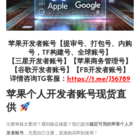
苹果开发者账号【提审号、打包号、内购
号，TF构建号、全球账号】
【三星开发者账号】【苹果商务管理号】
【谷歌开发者账号】【FB开发者账号】
详情咨询TG客服：
https://t.me/J56789
苹果个人开发者账号现货直
供
注册审核太繁琐？遇到验证难题？我们提供
稳定可用的苹果个人开
发者账号
，无需自己注册，直接购买即刻使用！