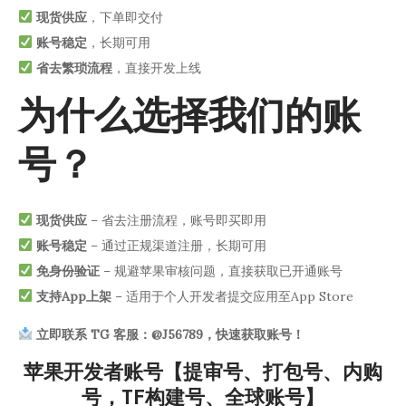
现货供应
，下单即交付
账号稳定
，长期可用
省去繁琐流程
，直接开发上线
为什么选择我们的账
号？
现货供应
– 省去注册流程，账号即买即用
账号稳定
– 通过正规渠道注册，长期可用
免身份验证
– 规避苹果审核问题，直接获取已开通账号
支持App上架
– 适用于个人开发者提交应用至App Store
立即联系 TG 客服：@J56789，快速获取账号！
苹果开发者账号【提审号、打包号、内购
号，TF构建号、全球账号】