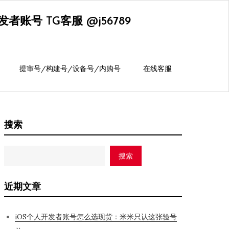
账号 TG客服 @j56789
提审号/构建号/设备号/内购号
在线客服
搜索
搜索
近期文章
iOS个人开发者账号怎么选现货：米米只认这张验号