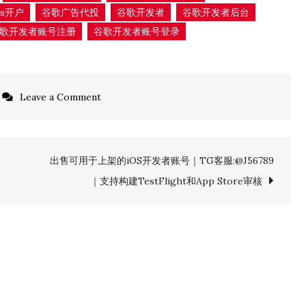
ds开户
谷歌广告代投
谷歌开发者
谷歌开发者后台
歌开发者账号注册
谷歌开发者账号登录
on
Leave a Comment
哪
里
可
出售可用于上架的iOS开发者账号｜TG客服:@J56789
以
｜支持构建TestFlight和App Store审核
买
到
稳
定
的
iOS