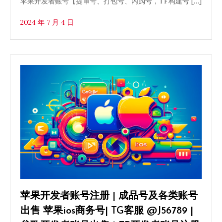
苹果开发者账号【提审号、打包号、内购号，TF构建号 […]
2024 年 7 月 4 日
苹果开发者账号注册 | 成品号及各类账号
出售 苹果ios商务号| TG客服 @J56789 |