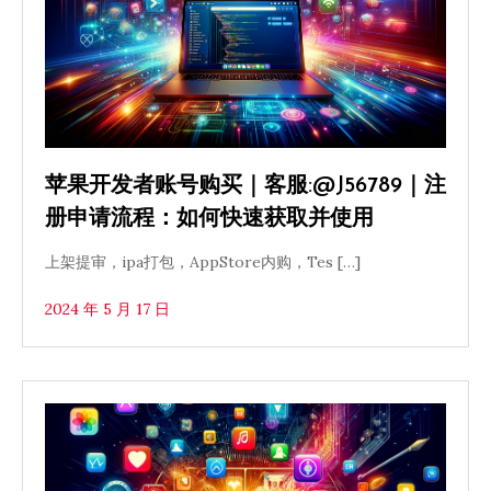
苹果开发者账号购买｜客服:@J56789｜注
册申请流程：如何快速获取并使用
上架提审，ipa打包，AppStore内购，Tes […]
2024 年 5 月 17 日