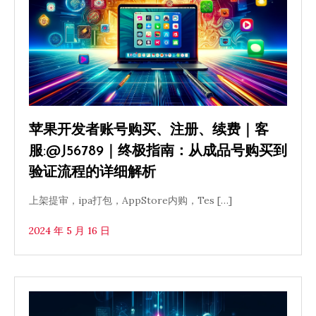
苹果开发者账号购买、注册、续费｜客
服:@J56789｜终极指南：从成品号购买到
验证流程的详细解析
上架提审，ipa打包，AppStore内购，Tes […]
2024 年 5 月 16 日