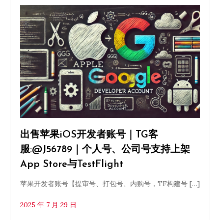
出售苹果iOS开发者账号｜TG客
服:@J56789｜个人号、公司号支持上架
App Store与TestFlight
苹果开发者账号【提审号、打包号、内购号，TF构建号 […]
2025 年 7 月 29 日