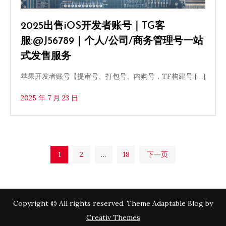
2025出售iOS开发者账号｜TG客
服:@J56789｜个人/公司/商务管理号一站
式发售服务
苹果开发者账号【提审号、打包号、内购号，TF构建号 […]
2025 年 7 月 23 日
文
1
2
…
18
下一页
章
Copyright © All rights reserved. Theme Adaptable Blog by
分
Creativ Themes