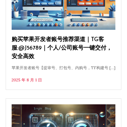
购买苹果开发者账号推荐渠道｜TG客
服:@J56789｜个人/公司账号一键交付，
安全高效
苹果开发者账号【提审号、打包号、内购号，TF构建号 […]
2025 年 8 月 1 日