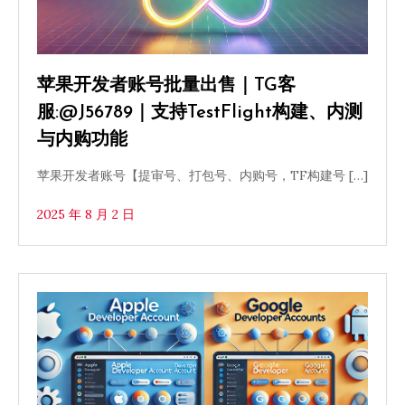
苹果开发者账号批量出售｜TG客
服:@J56789｜支持TestFlight构建、内测
与内购功能
苹果开发者账号【提审号、打包号、内购号，TF构建号 […]
2025 年 8 月 2 日