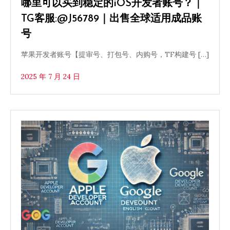
哪里可以买到稳定的iOS开发者账号？｜
TG客服:@J56789｜出售全球适用成品账
号
苹果开发者账号【提审号、打包号、内购号，TF构建号 […]
2025 年 7 月 24 日