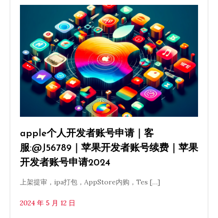
apple个人开发者账号申请｜客
服:@J56789｜苹果开发者账号续费｜苹果
开发者账号申请2024
上架提审，ipa打包，AppStore内购，Tes […]
2024 年 5 月 12 日