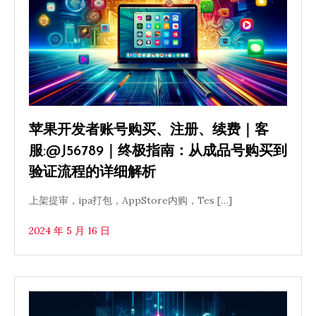
苹果开发者账号购买、注册、续费｜客
服:@J56789｜终极指南：从成品号购买到
验证流程的详细解析
上架提审，ipa打包，AppStore内购，Tes […]
2024 年 5 月 16 日