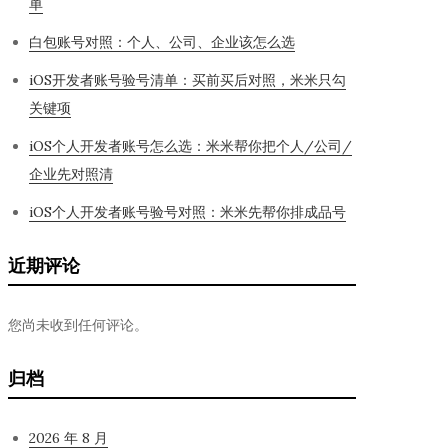
单
白包账号对照：个人、公司、企业该怎么选
iOS开发者账号验号清单：买前买后对照，米米只勾
关键项
iOS个人开发者账号怎么选：米米帮你把个人/公司/
企业先对照清
iOS个人开发者账号验号对照：米米先帮你排成品号
近期评论
您尚未收到任何评论。
归档
2026 年 8 月