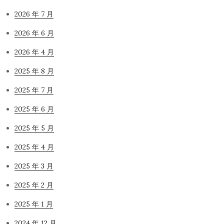
2026 年 7 月
2026 年 6 月
2026 年 4 月
2025 年 8 月
2025 年 7 月
2025 年 6 月
2025 年 5 月
2025 年 4 月
2025 年 3 月
2025 年 2 月
2025 年 1 月
2024 年 12 月