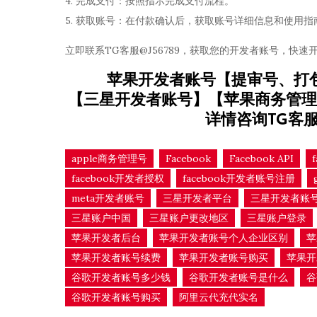
4. 完成支付：按照指示完成支付流程。
5. 获取账号：在付款确认后，获取账号详细信息和使用指
立即联系TG客服@J56789，获取您的开发者账号，快
苹果开发者账号【提审号、打
【三星开发者账号】【苹果商务管理
详情咨询TG客
apple商务管理号
Facebook
Facebook API
facebook开发者授权
facebook开发者账号注册
meta开发者账号
三星开发者平台
三星开发者账
三星账户中国
三星账户更改地区
三星账户登录
苹果开发者后台
苹果开发者账号个人企业区别
苹
苹果开发者账号续费
苹果开发者账号购买
苹果开
谷歌开发者账号多少钱
谷歌开发者账号是什么
谷
谷歌开发者账号购买
阿里云代充代实名