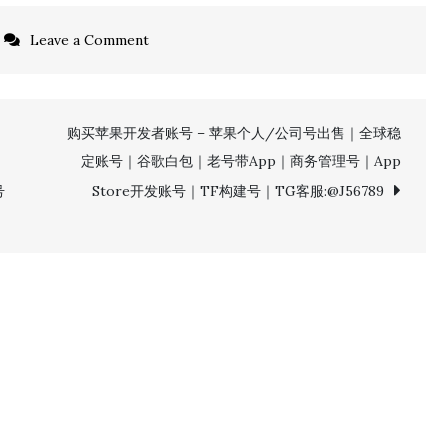
on
Leave a Comment
苹
果
开
购买苹果开发者账号 – 苹果个人/公司号出售｜全球稳
发
定账号｜谷歌白包｜老号带App｜商务管理号｜App
者
号
Store开发账号｜TF构建号｜TG客服:@J56789
账
号
购
买-
出
售
苹
果
开