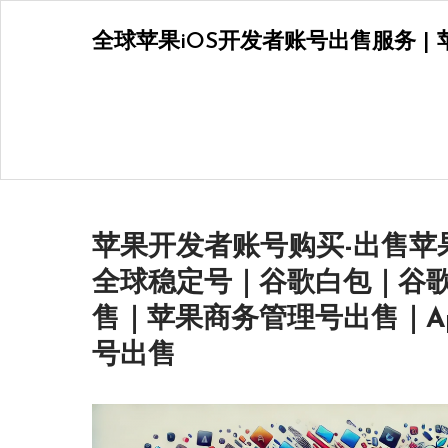
Skip
全球苹果iOS开发者账号出售服务 | 苹
to
content
苹果开发者账号购买-出售苹果开
全球稳定号｜谷歌白包｜谷歌
售｜苹果商务管理号出售｜App
号出售