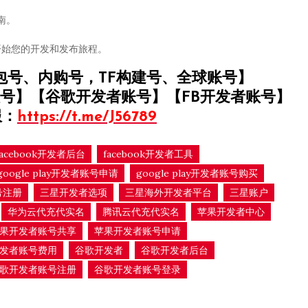
南。
速开始您的开发和发布旅程。
包号、内购号，TF构建号、全球账号】
号】【谷歌开发者账号】【FB开发者账号】
服：
https://t.me/J56789
facebook开发者后台
facebook开发者工具
google play开发者账号申请
google play开发者账号购买
号注册
三星开发者选项
三星海外开发者平台
三星账户
华为云代充代实名
腾讯云代充代实名
苹果开发者中心
果开发者账号共享
苹果开发者账号申请
发者账号费用
谷歌开发者
谷歌开发者后台
歌开发者账号注册
谷歌开发者账号登录