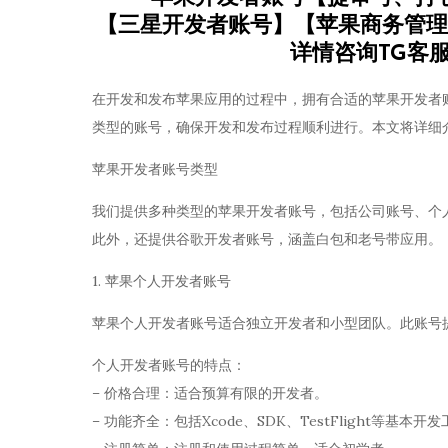
【三星开发者账号】【苹果商务管理
详情咨询TG客
在开发和发布苹果应用的过程中，拥有合适的苹果开发者
类型的账号，确保开发和发布过程顺利进行。本文将详细
苹果开发者账号类型
我们提供多种类型的苹果开发者账号，包括公司账号、个人账号、
此外，还提供谷歌开发者账号，涵盖白包和老号带应用。
1. 苹果个人开发者账号
苹果个人开发者账号适合独立开发者和小型团队。此账号
个人开发者账号的特点：
– 价格合理：适合预算有限的开发者。
– 功能齐全：包括Xcode、SDK、TestFlight等基本开