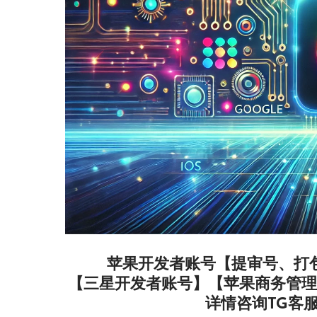
苹果开发者账号【提审号、打
【三星开发者账号】【苹果商务管理
详情咨询TG客