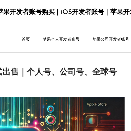
果开发者账号购买 | iOS开发者账号 | 苹果开发者
首页
苹果个人开发者账号
苹果公司开发者账号
式出售｜个人号、公司号、全球号