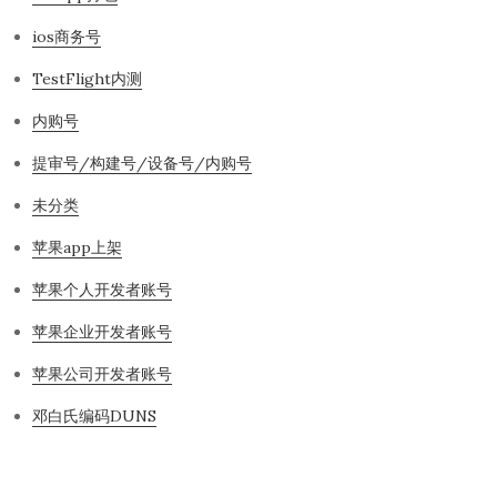
ios商务号
TestFlight内测
内购号
提审号/构建号/设备号/内购号
未分类
苹果app上架
苹果个人开发者账号
苹果企业开发者账号
苹果公司开发者账号
邓白氏编码DUNS