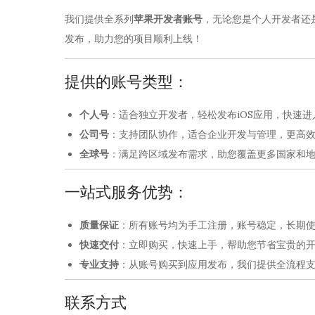
我们提供全系列
苹果开发者账号
，无论您是个人开发者还
发布，助力您的项目顺利上线！
提供的账号类型：
个人号
：适合独立开发者，轻松发布iOS应用，快速进入Ap
公司号
：支持团队协作，适合企业开发与管理，更高
全球号
：满足跨区域发布需求，助您覆盖更多国家和
一站式服务优势：
质量保证
：所有账号均为手工注册，账号稳定，长期
快速交付
：立即购买，快速上手，帮助您节省宝贵的
专业支持
：从账号购买到应用发布，我们提供全流程
联系方式