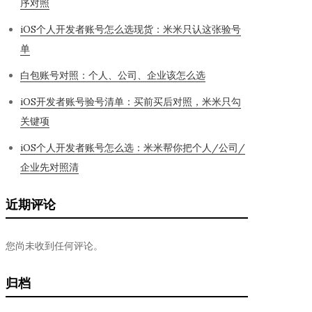
序对照
iOS个人开发者账号怎么选现货：米米只认这张验号
单
白包账号对照：个人、公司、企业该怎么选
iOS开发者账号验号清单：买前买后对照，米米只勾
关键项
iOS个人开发者账号怎么选：米米帮你把个人/公司/
企业先对照清
近期评论
您尚未收到任何评论。
归档