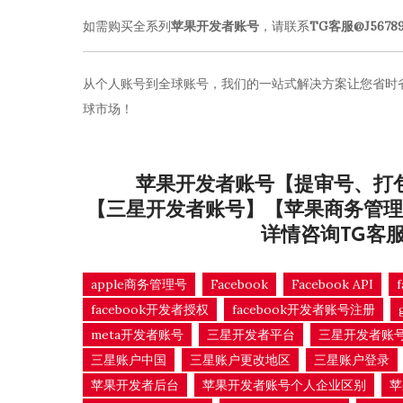
如需购买全系列
苹果开发者账号
，请联系
TG客服@J5678
从个人账号到全球账号，我们的一站式解决方案让您省时
球市场！
苹果开发者账号【提审号、打
【三星开发者账号】【苹果商务管理
详情咨询TG客
apple商务管理号
Facebook
Facebook API
facebook开发者授权
facebook开发者账号注册
meta开发者账号
三星开发者平台
三星开发者账
三星账户中国
三星账户更改地区
三星账户登录
苹果开发者后台
苹果开发者账号个人企业区别
苹