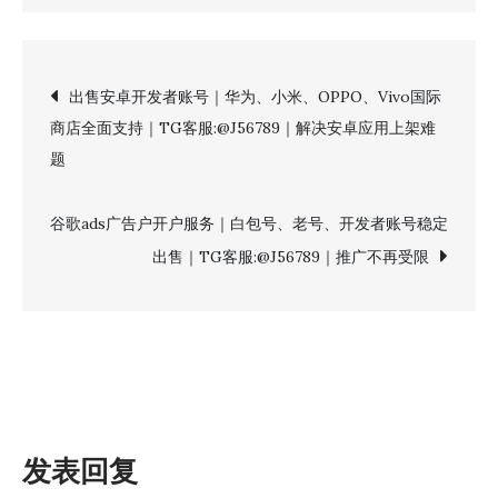
苹
果
ABM
文
出售安卓开发者账号｜华为、小米、OPPO、Vivo国际
商
商店全面支持｜TG客服:@J56789｜解决安卓应用上架难
务
章
题
管
理
导
号
谷歌ads广告户开户服务｜白包号、老号、开发者账号稳定
及
航
出售｜TG客服:@J56789｜推广不再受限
TestFlight
账
号
｜
全
球
发表回复
分