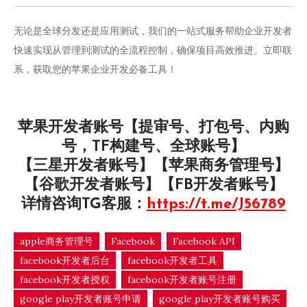
无论是全球分发还是应用测试，我们的一站式服务帮助企业开发者
快速实现从管理到测试的全流程控制，确保项目高效推进。立即联
系，获取您的苹果企业开发必备工具！
苹果开发者账号【提审号、打包号、内购
号，TF构建号、全球账号】
【三星开发者账号】【苹果商务管理号】
【谷歌开发者账号】【FB开发者账号】
详情咨询TG客服：
https://t.me/J56789
apple商务管理号
Facebook
Facebook API
facebook开发者后台
facebook开发者工具
facebook开发者授权
facebook开发者账号注册
google play开发者账号申请
google play开发者账号购买