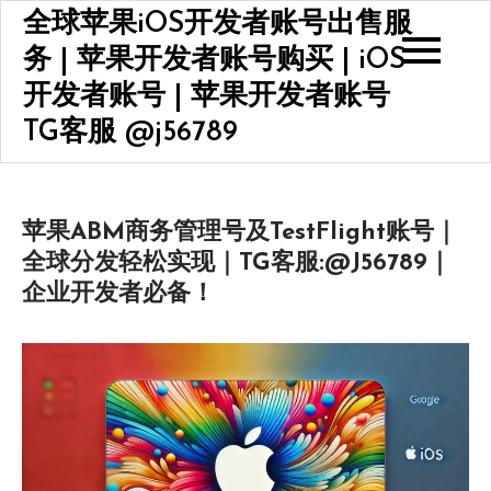
Skip
全球苹果iOS开发者账号出售服
to
务 | 苹果开发者账号购买 | iOS
content
开发者账号 | 苹果开发者账号
TG客服 @j56789
苹果ABM商务管理号及TestFlight账号｜
全球分发轻松实现｜TG客服:@J56789｜
企业开发者必备！