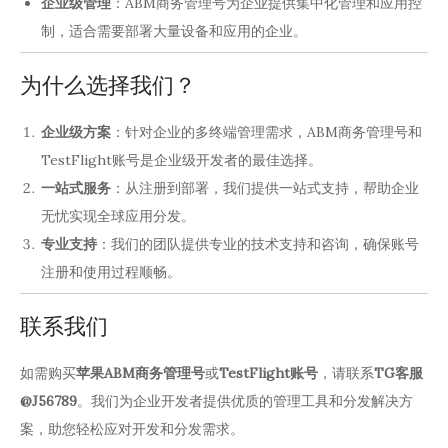
企业级管理
：ABM商务管理号为企业提供集中化管理和应用控
制，适合需要部署大量设备和应用的企业。
为什么选择我们？
企业级方案
：针对企业的多终端管理需求，ABM商务管理号和
TestFlight账号是企业级开发者的最佳选择。
一站式服务
：从注册到部署，我们提供一站式支持，帮助企业
无忧实现全球应用分发。
专业支持
：我们的团队提供专业的技术支持和咨询，确保账号
注册和使用过程顺畅。
联系我们
如需购买
苹果ABM商务管理号
或
TestFlight账号
，请联系
TG客服
@J56789
。我们为企业开发者提供优质的管理工具和分发解决方
案，助您轻松应对开发和分发需求。