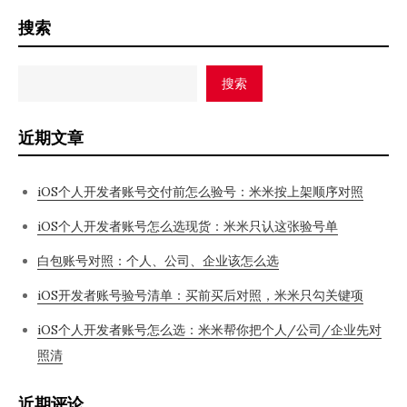
搜索
搜索
近期文章
iOS个人开发者账号交付前怎么验号：米米按上架顺序对照
iOS个人开发者账号怎么选现货：米米只认这张验号单
白包账号对照：个人、公司、企业该怎么选
iOS开发者账号验号清单：买前买后对照，米米只勾关键项
iOS个人开发者账号怎么选：米米帮你把个人/公司/企业先对
照清
近期评论