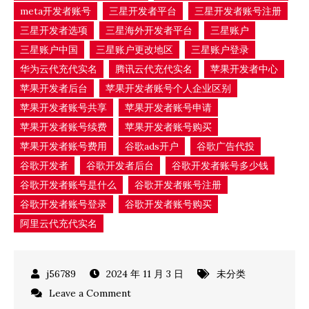
meta开发者账号
三星开发者平台
三星开发者账号注册
三星开发者选项
三星海外开发者平台
三星账户
三星账户中国
三星账户更改地区
三星账户登录
华为云代充代实名
腾讯云代充代实名
苹果开发者中心
苹果开发者后台
苹果开发者账号个人企业区别
苹果开发者账号共享
苹果开发者账号申请
苹果开发者账号续费
苹果开发者账号购买
苹果开发者账号费用
谷歌ads开户
谷歌广告代投
谷歌开发者
谷歌开发者后台
谷歌开发者账号多少钱
谷歌开发者账号是什么
谷歌开发者账号注册
谷歌开发者账号登录
谷歌开发者账号购买
阿里云代充代实名
2024 年 11 月 3 日
未分类
on
Leave a Comment