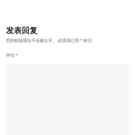
为、
小
米、
发表回复
OPPO、
Vivo
您的邮箱地址不会被公开。
必填项已用
*
标注
国
评论
*
际
商
店
全
面
支
持
｜
TG
客