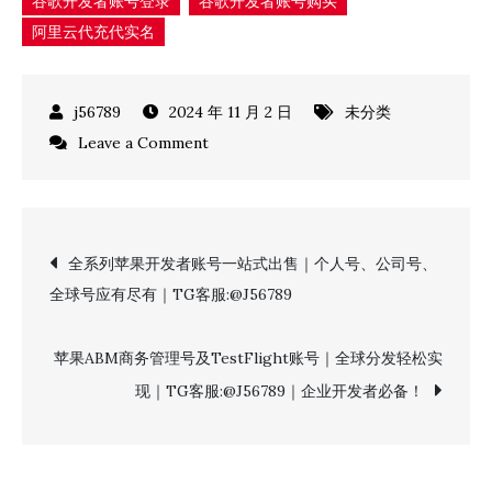
谷歌开发者账号登录
谷歌开发者账号购买
阿里云代充代实名
2024 年 11 月 2 日
未分类
on
Leave a Comment
出
售
安
文
全系列苹果开发者账号一站式出售｜个人号、公司号、
卓
全球号应有尽有｜TG客服:@J56789
开
章
发
者
苹果ABM商务管理号及TestFlight账号｜全球分发轻松实
导
账
现｜TG客服:@J56789｜企业开发者必备！
号
航
｜
华