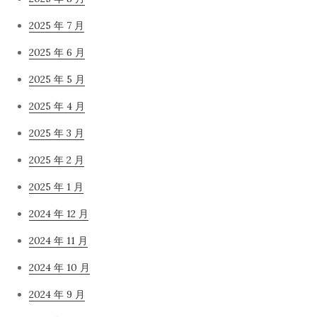
2025 年 7 月
2025 年 6 月
2025 年 5 月
2025 年 4 月
2025 年 3 月
2025 年 2 月
2025 年 1 月
2024 年 12 月
2024 年 11 月
2024 年 10 月
2024 年 9 月