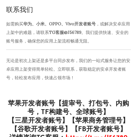
联系我们
如需购买
华为、小米、OPPO、Vivo开发者账号
，或解决安卓应用
上架中的难题，请联系
TG客服@J56789
。我们提供快速、安全的
账号服务，确保您的应用上架流程畅通无阻。
无论是初次上架还是多平台同步发布，我们的一站式服务让您的安
卓应用上架变得简单轻松。立即联系，获取稳定的安卓开发者账
号，轻松发布应用，快速占领市场！
苹果开发者账号【提审号、打包号、内购
号，TF构建号、全球账号】
【三星开发者账号】【苹果商务管理号】
【谷歌开发者账号】【FB开发者账号】