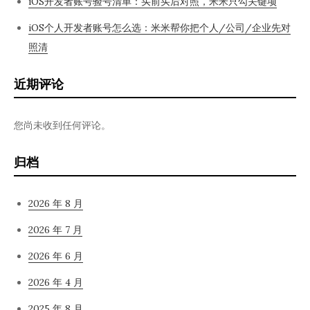
iOS开发者账号验号清单：买前买后对照，米米只勾关键项
iOS个人开发者账号怎么选：米米帮你把个人/公司/企业先对
照清
近期评论
您尚未收到任何评论。
归档
2026 年 8 月
2026 年 7 月
2026 年 6 月
2026 年 4 月
2025 年 8 月