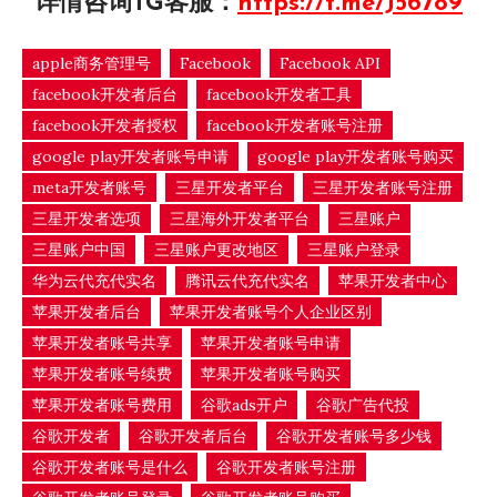
详情咨询TG客服：
https://t.me/J56789
apple商务管理号
Facebook
Facebook API
facebook开发者后台
facebook开发者工具
facebook开发者授权
facebook开发者账号注册
google play开发者账号申请
google play开发者账号购买
meta开发者账号
三星开发者平台
三星开发者账号注册
三星开发者选项
三星海外开发者平台
三星账户
三星账户中国
三星账户更改地区
三星账户登录
华为云代充代实名
腾讯云代充代实名
苹果开发者中心
苹果开发者后台
苹果开发者账号个人企业区别
苹果开发者账号共享
苹果开发者账号申请
苹果开发者账号续费
苹果开发者账号购买
苹果开发者账号费用
谷歌ads开户
谷歌广告代投
谷歌开发者
谷歌开发者后台
谷歌开发者账号多少钱
谷歌开发者账号是什么
谷歌开发者账号注册