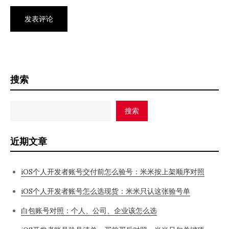
搜索
搜索
近期文章
iOS个人开发者账号交付前怎么验号：米米按上架顺序对照
iOS个人开发者账号怎么选现货：米米只认这张验号单
白包账号对照：个人、公司、企业该怎么选