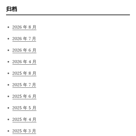
归档
2026 年 8 月
2026 年 7 月
2026 年 6 月
2026 年 4 月
2025 年 8 月
2025 年 7 月
2025 年 6 月
2025 年 5 月
2025 年 4 月
2025 年 3 月