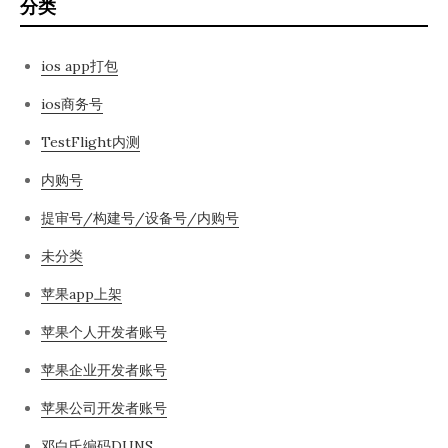
分类
ios app打包
ios商务号
TestFlight内测
内购号
提审号/构建号/设备号/内购号
未分类
苹果app上架
苹果个人开发者账号
苹果企业开发者账号
苹果公司开发者账号
邓白氏编码DUNS