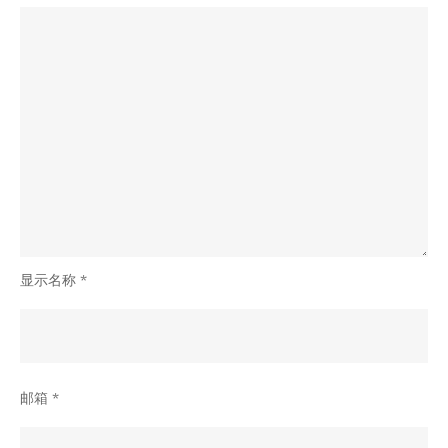
入
驻
更
多
安
卓
市
场，
开
发
显示名称
*
者
权
益
轻
邮箱
*
松
获