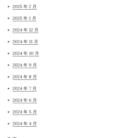
2025 年 2 月
2025 年 1 月
2024 年 12 月
2024 年 11 月
2024 年 10 月
2024 年 9 月
2024 年 8 月
2024 年 7 月
2024 年 6 月
2024 年 5 月
2024 年 4 月