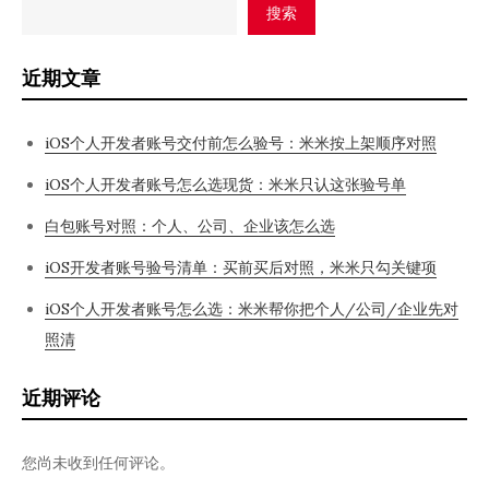
搜索
近期文章
iOS个人开发者账号交付前怎么验号：米米按上架顺序对照
iOS个人开发者账号怎么选现货：米米只认这张验号单
白包账号对照：个人、公司、企业该怎么选
iOS开发者账号验号清单：买前买后对照，米米只勾关键项
iOS个人开发者账号怎么选：米米帮你把个人/公司/企业先对
照清
近期评论
您尚未收到任何评论。