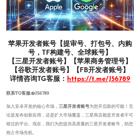
苹果开发者账号【提审号、打包号、内购
号，TF构建号、全球账号】
【三星开发者账号】【苹果商务管理号】
【谷歌开发者账号】【FB开发者账号】
详情咨询TG客服：
https://t.me/J56789
联系TG客服:@J56789
加入安卓开发的核心市场，
三星开发者账号
为您开启新的可能！无
论是发布创新应用，还是扩大市场覆盖，三星商店都是开发者不可
错过的平台。现在，我们为您提供高质量的三星开发者账号，助您
抢占市场先机。