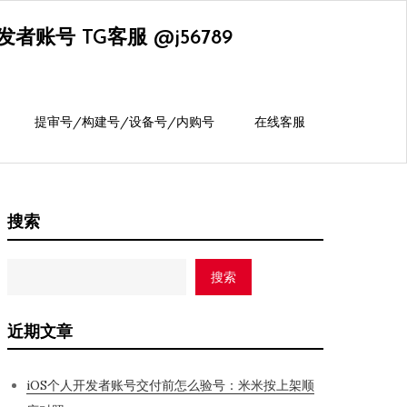
账号 TG客服 @j56789
提审号/构建号/设备号/内购号
在线客服
搜索
搜索
近期文章
iOS个人开发者账号交付前怎么验号：米米按上架顺