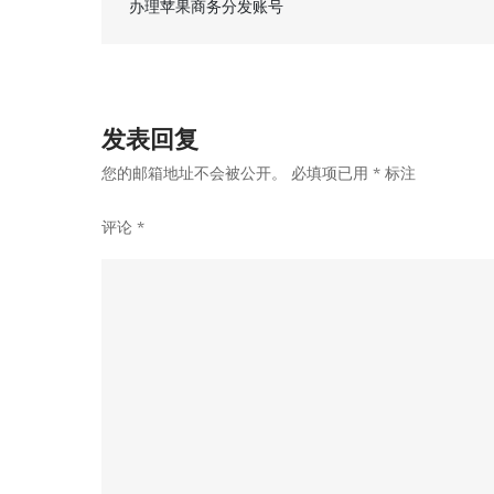
办理苹果商务分发账号
章
导
发表回复
航
您的邮箱地址不会被公开。
必填项已用
*
标注
评论
*