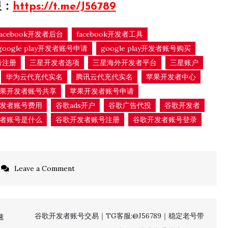
服：
https://t.me/J56789
facebook开发者后台
facebook开发者工具
google play开发者账号申请
google play开发者账号购买
号注册
三星开发者选项
三星海外开发者平台
三星账户
华为云代充代实名
腾讯云代充代实名
苹果开发者中心
果开发者账号共享
苹果开发者账号申请
发者账号费用
谷歌ads开户
谷歌广告代投
谷歌开发者
者账号是什么
谷歌开发者账号注册
谷歌开发者账号登录
on
Leave a Comment
出
售
三
谷歌开发者账号交易｜TG客服:@J56789｜稳定老号带
速
星