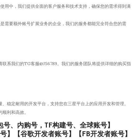
号使用中，我们提供全面的客户服务和技术支持，确保您的需求得到满
还是需要额外账号扩展业务的企业，我们的服务都能完全符合您的需
联系我们的TG客服@J56789。我们的服务团队将提供详细的购买指
量、稳定耐用的开发平台，支持您在三星平台上的应用开发和管理。
的顺利和高效。
包号、内购号，TF构建号、全球账号】
号】【谷歌开发者账号】【FB开发者账号】