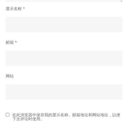
开
显示名称
*
通
邮箱
*
网站
在此浏览器中保存我的显示名称、邮箱地址和网站地址，以便
下次评论时使用。