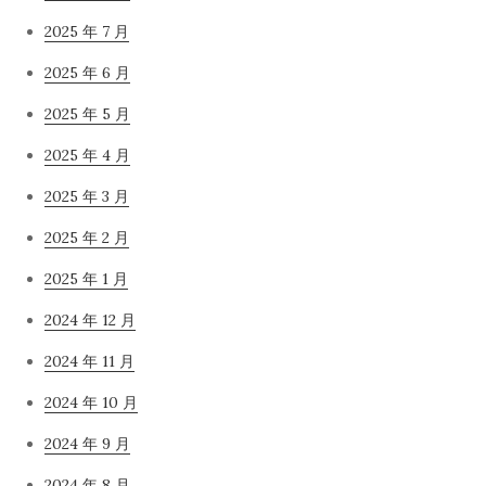
2025 年 7 月
2025 年 6 月
2025 年 5 月
2025 年 4 月
2025 年 3 月
2025 年 2 月
2025 年 1 月
2024 年 12 月
2024 年 11 月
2024 年 10 月
2024 年 9 月
2024 年 8 月