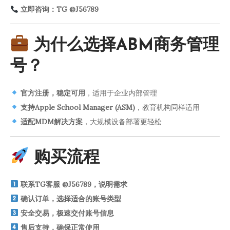
立即咨询：TG @J56789
为什么选择ABM商务管理
号？
官方注册，稳定可用
，适用于企业内部管理
支持Apple School Manager (ASM)
，教育机构同样适用
适配MDM解决方案
，大规模设备部署更轻松
购买流程
联系TG客服 @J56789，说明需求
确认订单，选择适合的账号类型
安全交易，极速交付账号信息
售后支持，确保正常使用