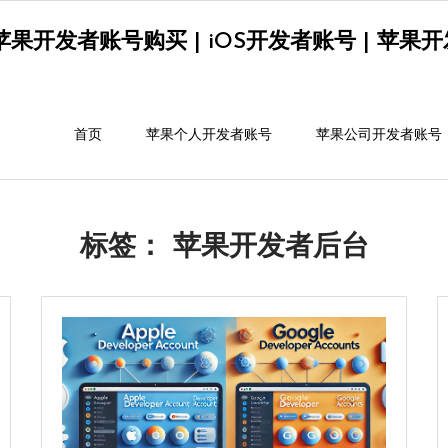
果开发者账号购买 | iOS开发者账号 | 苹果开发者
首页
苹果个人开发者账号
苹果公司开发者账号
标签：
苹果开发者后台