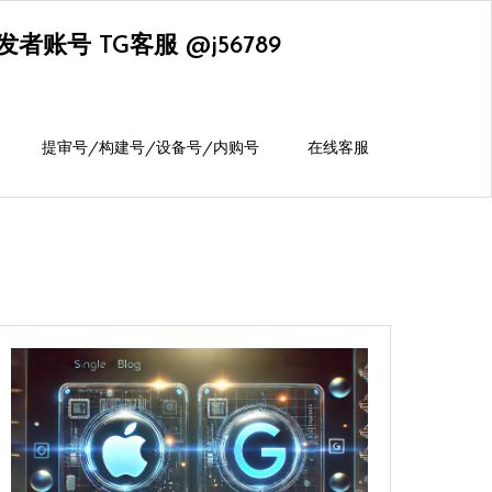
账号 TG客服 @j56789
提审号/构建号/设备号/内购号
在线客服