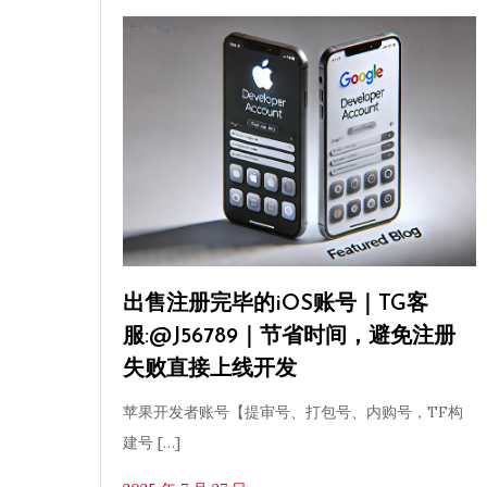
出售注册完毕的iOS账号｜TG客
服:@J56789｜节省时间，避免注册
失败直接上线开发
苹果开发者账号【提审号、打包号、内购号，TF构
建号 […]