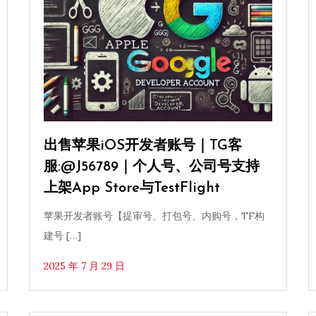
出售苹果iOS开发者账号｜TG客
服:@J56789｜个人号、公司号支持
上架App Store与TestFlight
苹果开发者账号【提审号、打包号、内购号，TF构
建号 […]
2025 年 7 月 29 日