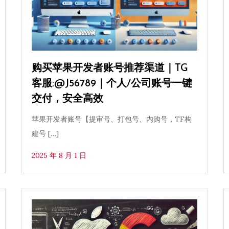
购买苹果开发者账号推荐渠道｜TG
客服:@J56789｜个人/公司账号一键
交付，安全高效
苹果开发者账号【提审号、打包号、内购号，TF构
建号 […]
2025 年 8 月 1 日